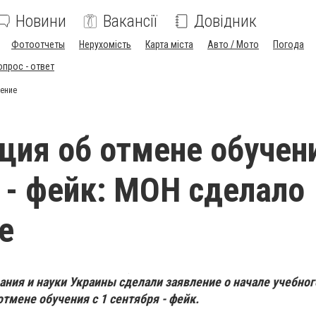
Новини
Вакансії
Довідник
Фотоотчеты
Нерухомість
Карта міста
Авто / Мото
Погода
опрос - ответ
ление
ия об отмене обучени
 - фейк: МОН сделало
е
ния и науки Украины сделали заявление о начале учебного
тмене обучения с 1 сентября - фейк.