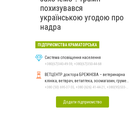
похизувався
українською угодою про
надра
ПІДПРИЄМСТВА КРАМАТОРСЬКА
Система сповіщення населення
+380(67)340-49-59, +380(67)350-44-68
ВЕТЦЕНТР доктора БРЕЖНЄВА – ветеринарна
клініка, ветврач, ветаптека, зоомагазин, грумер,
стрижки.
+380 (50) 695-37-55, +380 (626) 41-44-21, +380(95)533-90-03
Додати підприємство