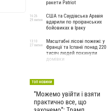
ракети Patriot
США та Саудівська Аравія
16:26
29 липня
вдарили по проіранських
бойовиках в Іраку
Масштабні лісові пожежі: у
13:10
27 липня
Франції та Іспанії понад 220
тисяч людей покинули
домівки
ТОП НОВИНИ
"Можемо увійти і взяти
практично все, що
захочемо": Трамп