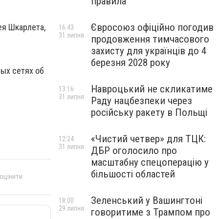
правила
Євросоюз офіційно погодив
ея Шкарлета,
16:43
31 липня
продовження тимчасового
захисту для українців до 4
березня 2028 року
ых сетях об
Навроцький не скликатиме
13:16
31 липня
Раду нацбезпеки через
російську ракету в Польщі
«Чистий четвер» для ТЦК:
12:24
31 липня
ДБР оголосило про
масштабну спецоперацію у
більшості областей
 оцінити
Зеленський у Вашингтоні
18:00
29 липня
говоритиме з Трампом про