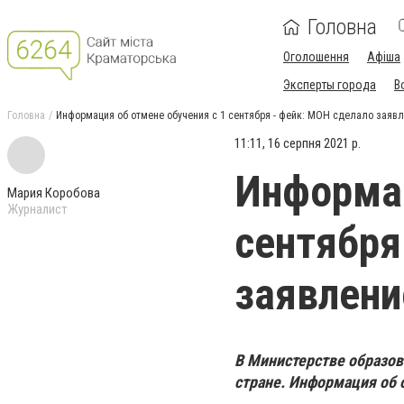
Головна
Оголошення
Афіша
Эксперты города
В
Головна
Информация об отмене обучения с 1 сентября - фейк: МОН сделало заяв
11:11, 16 серпня 2021 р.
Информац
Мария Коробова
Журналист
сентября
заявлени
В Министерстве образова
стране. Информация об о