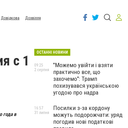
Довідкова
Дозвілля
ОСТАННІ НОВИНИ
я с 1
"Можемо увійти і взяти
09:25
2 серпня
практично все, що
захочемо": Трамп
похизувався українською
угодою про надра
Посилки з-за кордону
16:57
31 липня
 года в
можуть подорожчати: уряд
погодив нові податкові