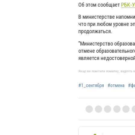
Об этом сообщает
РБК-У
В министерстве напомни
что при любом уровне э
продолжаться.
"Министерство образова
отмене образовательног
является
недостоверно
Якщо ви помітили помилку, виділіть нео
#1_сентября
#отмена
#ф