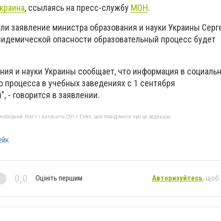
краина
, ссылаясь на пресс-службу
МОН
.
ли заявление министра образования и науки Украины Серг
пидемической опасности образовательный процесс будет
ния и науки Украины сообщает, что информация в социальн
о процесса в учебных заведениях с 1 сентября
й
", - говорится в заявлении.
бхідний текст і натисніть Ctrl + Enter, щоб повідомити про це редакцію
ейк
0,0
Оцініть першим
Авторизуйтесь
, щоб