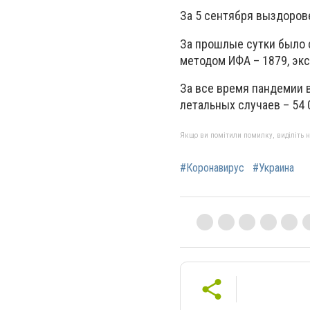
За 5 сентября выздоров
За прошлые сутки было с
методом ИФА – 1879, экс
За все время пандемии в
летальных случаев – 54 
Якщо ви помітили помилку, виділіть нео
#Коронавирус
#Украина