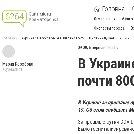
Головна
Оголошення
Афіша
Эксперты города
В
Головна
В Украине за воскресенье выявлено почти 800 новых случаев COVID-19
09:00, 6 вересня 2021 р.
В Украин
Мария Коробова
Журналист
почти 80
В Украине за прошлые с
19. Об этом сообщает М
За прошлые сутки COVID-
Было госпитализировано 