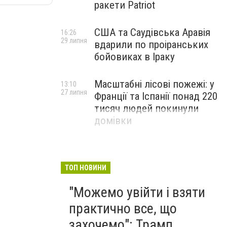
ракети Patriot
США та Саудівська Аравія
16:26
29 липня
вдарили по проіранських
бойовиках в Іраку
Масштабні лісові пожежі: у
13:10
27 липня
Франції та Іспанії понад 220
тисяч людей покинули
домівки
ТОП НОВИНИ
"Можемо увійти і взяти
практично все, що
захочемо": Трамп