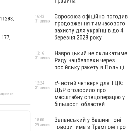
правила
Євросоюз офіційно погодив
16:43
11283,
31 липня
продовження тимчасового
захисту для українців до 4
березня 2028 року
 177,
Навроцький не скликатиме
13:16
31 липня
Раду нацбезпеки через
російську ракету в Польщі
«Чистий четвер» для ТЦК:
12:24
31 липня
ДБР оголосило про
 оцінити
масштабну спецоперацію у
більшості областей
Зеленський у Вашингтоні
18:00
29 липня
говоритиме з Трампом про