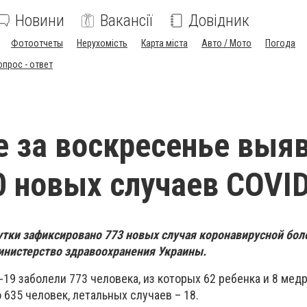
Новини
Вакансії
Довідник
Фотоотчеты
Нерухомість
Карта міста
Авто / Мото
Погода
опрос - ответ
е за воскресенье выя
0 новых случаев COVI
утки зафиксировано 773 новых случая коронавирусной бол
инистерство здравоохранения Украины.
19 заболели 773 человека, из которых 62 ребенка и 8 мед
635 человек, летальных случаев – 18.