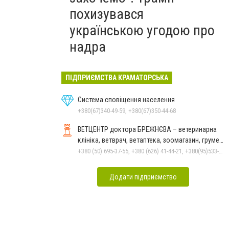
похизувався
українською угодою про
надра
ПІДПРИЄМСТВА КРАМАТОРСЬКА
Система сповіщення населення
+380(67)340-49-59, +380(67)350-44-68
ВЕТЦЕНТР доктора БРЕЖНЄВА – ветеринарна
клініка, ветврач, ветаптека, зоомагазин, грумер,
стрижки.
+380 (50) 695-37-55, +380 (626) 41-44-21, +380(95)533-90-03
Додати підприємство