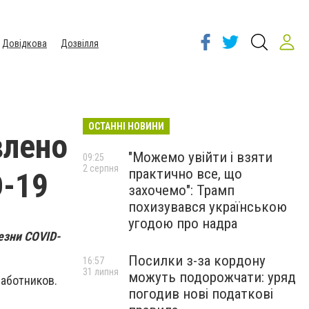
Довідкова
Дозвілля
ОСТАННІ НОВИНИ
влено
"Можемо увійти і взяти
09:25
2 серпня
практично все, що
D-19
захочемо": Трамп
похизувався українською
угодою про надра
езни COVID-
Посилки з-за кордону
16:57
31 липня
можуть подорожчати: уряд
работников.
погодив нові податкові