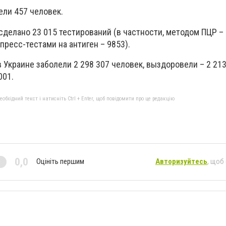
ели 457 человек.
делано 23 015 тестирований (в частности, методом ПЦР – 
пресс-тестами на антиген – 9853).
 Украине заболели 2 298 307 человек, выздоровели – 2 213
001.
бхідний текст і натисніть Ctrl + Enter, щоб повідомити про це редакцію
0,0
Оцініть першим
Авторизуйтесь
, щоб