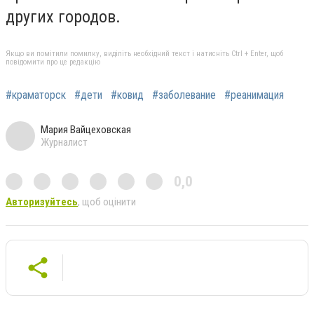
других городов.
Якщо ви помітили помилку, виділіть необхідний текст і натисніть Ctrl + Enter, щоб
повідомити про це редакцію
#краматорск
#дети
#ковид
#заболевание
#реанимация
Мария Вайцеховская
Журналист
0,0
Авторизуйтесь
, щоб оцінити