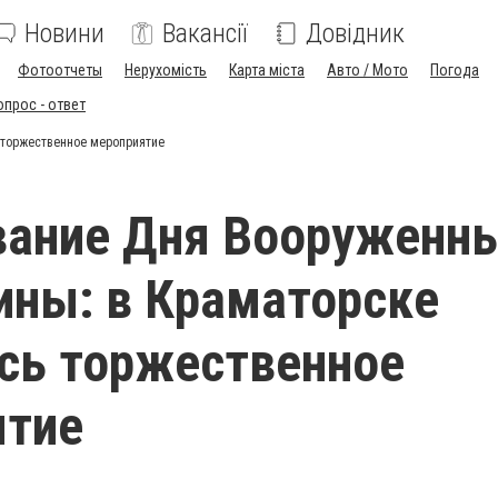
Новини
Вакансії
Довідник
Фотоотчеты
Нерухомість
Карта міста
Авто / Мото
Погода
опрос - ответ
 торжественное мероприятие
вание Дня Вооруженн
ины: в Краматорске
сь торжественное
ятие