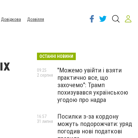
Довідкова
Дозвілля
ОСТАННІ НОВИНИ
ых
"Можемо увійти і взяти
09:25
2 серпня
практично все, що
захочемо": Трамп
похизувався українською
угодою про надра
Посилки з-за кордону
16:57
31 липня
можуть подорожчати: уряд
погодив нові податкові