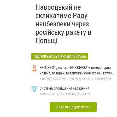
Навроцький не
скликатиме Раду
нацбезпеки через
російську ракету в
Польщі
ПІДПРИЄМСТВА КРАМАТОРСЬКА
ВЕТЦЕНТР доктора БРЕЖНЄВА – ветеринарна
клініка, ветврач, ветаптека, зоомагазин, грумер,
стрижки.
+380 (50) 695-37-55, +380 (626) 41-44-21, +380(95)533-90-03
Система сповіщення населення
+380(67)340-49-59, +380(67)350-44-68
Додати підприємство