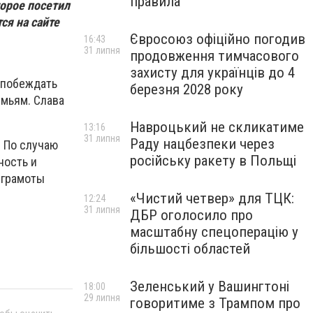
правила
торое посетил
ся на сайте
Євросоюз офіційно погодив
16:43
31 липня
продовження тимчасового
захисту для українців до 4
 побеждать
березня 2028 року
емьям. Слава
Навроцький не скликатиме
13:16
31 липня
Раду нацбезпеки через
 По случаю
російську ракету в Польщі
ность и
 грамоты
«Чистий четвер» для ТЦК:
12:24
31 липня
ДБР оголосило про
масштабну спецоперацію у
більшості областей
Зеленський у Вашингтоні
18:00
29 липня
говоритиме з Трампом про