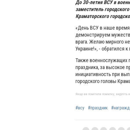
До 30-летия ВСУ в воен
заместитель городского
Краматорского городско
«День ВСУ в наше время
демонстрируем мужество
врага. Желаю мирного не
Украине!», - обратился 
Также военнослужащих п
праздника, за высокое 
инициативность при вып
городского головы Крама
Якщо ви помітили помилку, виділіть нео
#всу
#праздник
#награжд