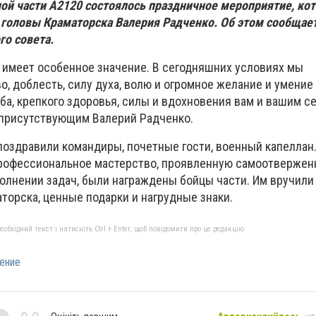
ной части А2120 состоялось праздничное мероприятие, ко
 головы Краматорска Валерия Радченко. Об этом сообщает
го совета.
 имеет особенное значение. В сегодняшних условиях мы
, доблесть, силу духа, волю и огромное желание и умение
ба, крепкого здоровья, силы и вдохновения вам и вашим с
к присутствующим Валерий Радченко.
оздравили командиры, почетные гости, военный капеллан.
профессиональное мастерство, проявленную самоотвержен
олнении задач, были награждены бойцы части. Им вручили
торска, ценные подарки и нагрудные знаки.
бхідний текст і натисніть Ctrl + Enter, щоб повідомити про це редакцію
ение