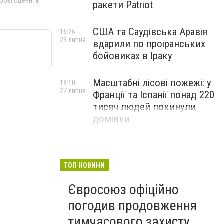
тобы оценить
ракети Patriot
США та Саудівська Аравія
16:26
29 липня
вдарили по проіранських
бойовиках в Іраку
Масштабні лісові пожежі: у
13:10
27 липня
Франції та Іспанії понад 220
тисяч людей покинули
домівки
ТОП НОВИНИ
Євросоюз офіційно
погодив продовження
тимчасового захисту