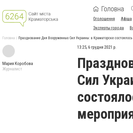
Головна
Оголошення
Афіша
Эксперты города
В
Головна
Празднование Дня Вооруженных Сил Украины: в Краматорске состоялось
13:25, 6 грудня 2021 р.
Праздно
Мария Коробова
Журналист
Сил Укра
состояло
меропри