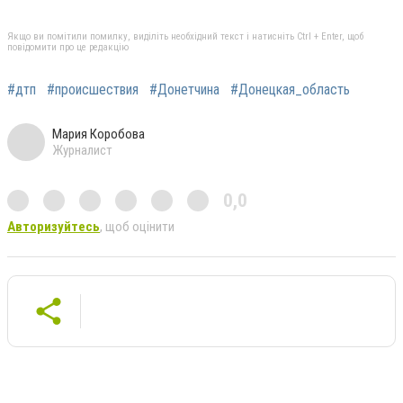
Якщо ви помітили помилку, виділіть необхідний текст і натисніть Ctrl + Enter, щоб
повідомити про це редакцію
#дтп
#происшествия
#Донетчина
#Донецкая_область
Мария Коробова
Журналист
0,0
Авторизуйтесь
, щоб оцінити