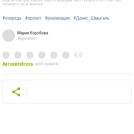
Якщо ви помітили помилку, виділіть необхідний текст і натисніть Ctrl + Enter, щоб
повідомити про це редакцію
#очередь
#проект
#реализация
#Денис_Шмыгаль
Мария Коробова
Журналист
0,0
Авторизуйтесь
, щоб оцінити