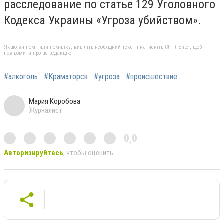
расследование по статье 129 Уголовного
Кодекса Украины «Угроза убийством».
Якщо ви помітили помилку, виділіть необхідний текст і натисніть Ctrl + Enter, щоб
повідомити про це редакцію
#алкоголь
#Краматорск
#угроза
#происшествие
Мария Коробова
Журналист
0,0
Авторизируйтесь
, чтобы оценить