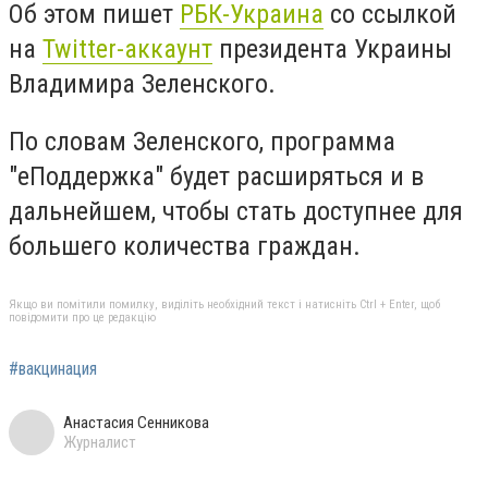
Об этом пишет
РБК-Украина
со ссылкой
на
Twitter-аккаунт
президента Украины
Владимира Зеленского.
По словам Зеленского, программа
"еПоддержка" будет расширяться и в
дальнейшем, чтобы стать доступнее для
большего количества граждан.
Якщо ви помітили помилку, виділіть необхідний текст і натисніть Ctrl + Enter, щоб
повідомити про це редакцію
#вакцинация
Анастасия Сенникова
Журналист