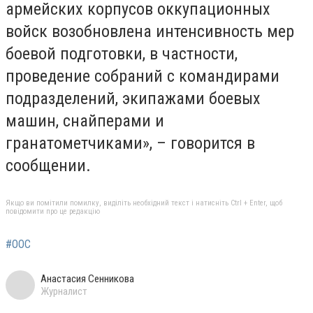
армейских корпусов оккупационных
войск возобновлена интенсивность мер
боевой подготовки, в частности,
проведение собраний с командирами
подразделений, экипажами боевых
машин, снайперами и
гранатометчиками», – говорится в
сообщении.
Якщо ви помітили помилку, виділіть необхідний текст і натисніть Ctrl + Enter, щоб
повідомити про це редакцію
#ООС
Анастасия Сенникова
Журналист