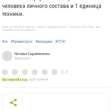
человека личного состава и 1 единица
техники.
Якщо ви помітили помилку, виділіть необхідний текст і натисніть Ctrl + Enter, щоб
повідомити про це редакцію
#чп
#Краматорск
#женщина
#ГСЧС
Наталья Садовниченко
Журналист
0,0
Авторизуйтесь
, щоб оцінити