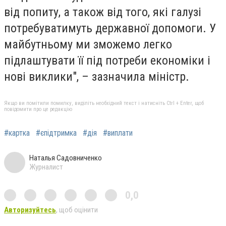
від попиту, а також від того, які галузі
потребуватимуть державної допомоги. У
майбутньому ми зможемо легко
підлаштувати її під потреби економіки і
нові виклики", – зазначила міністр.
Якщо ви помітили помилку, виділіть необхідний текст і натисніть Ctrl + Enter, щоб
повідомити про це редакцію
#картка
#єпідтримка
#дія
#виплати
Наталья Садовниченко
Журналист
0,0
Авторизуйтесь
, щоб оцінити