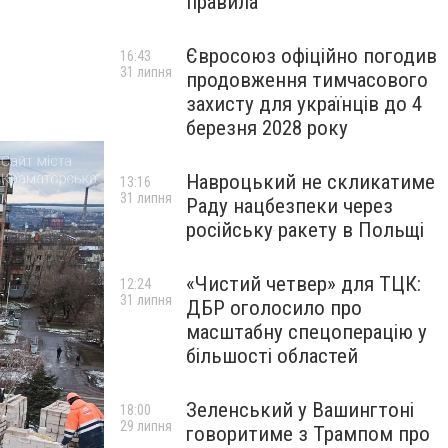
правила
Євросоюз офіційно погодив
16:43
31 липня
продовження тимчасового
захисту для українців до 4
березня 2028 року
Навроцький не скликатиме
13:16
31 липня
Раду нацбезпеки через
російську ракету в Польщі
«Чистий четвер» для ТЦК:
12:24
31 липня
ДБР оголосило про
масштабну спецоперацію у
більшості областей
Зеленський у Вашингтоні
18:00
29 липня
говоритиме з Трампом про