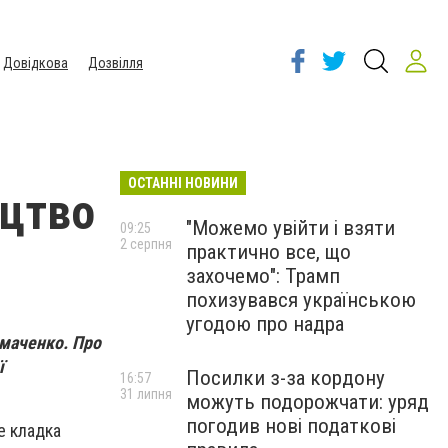
Довідкова
Дозвілля
ОСТАННІ НОВИНИ
ицтво
"Можемо увійти і взяти
09:25
2 серпня
практично все, що
захочемо": Трамп
похизувався українською
угодою про надра
имаченко. Про
ї
Посилки з-за кордону
16:57
31 липня
можуть подорожчати: уряд
погодив нові податкові
е кладка