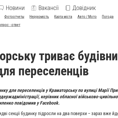
Новини
Вакансії
Довідник
Фотоотчеты
Нерухомість
Карта міста
Авто / Мото
Погода
опрос - ответ
орську триває будівн
для переселенців
инку для переселенців у Краматорську по вулиці Марії Пр
держадміністрації, керівник обласної військово-цивільно
иленко повідомив у Facebook.
дві секції будинку підросли на два поверхи – зараз вже йд