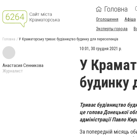
Головна
Оголошення
Афіша
Эксперты города
В
Головна
У Краматорську триває будівництво будинку для переселенців
10:01, 30 грудня 2021 р.
У Крамат
Анастасия Сенникова
Журналист
будинку 
Триває будівництво буд
це голова Донецької обл
адміністрації Павло Кир
За попередній місяць оби