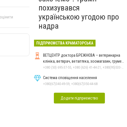
похизувався
українською угодою про
 оцінити
надра
ПІДПРИЄМСТВА КРАМАТОРСЬКА
ВЕТЦЕНТР доктора БРЕЖНЄВА – ветеринарна
клініка, ветврач, ветаптека, зоомагазин, грумер,
стрижки.
+380 (50) 695-37-55, +380 (626) 41-44-21, +380(95)533-90-03
Система сповіщення населення
+380(67)340-49-59, +380(67)350-44-68
Додати підприємство