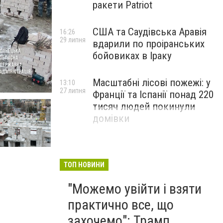
ракети Patriot
США та Саудівська Аравія
16:26
29 липня
вдарили по проіранських
бойовиках в Іраку
Масштабні лісові пожежі: у
13:10
27 липня
Франції та Іспанії понад 220
тисяч людей покинули
домівки
ТОП НОВИНИ
"Можемо увійти і взяти
практично все, що
захочемо": Трамп