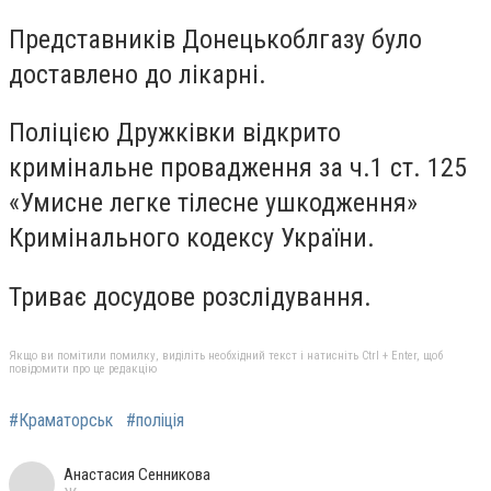
Представників Донецькоблгазу було
доставлено до лікарні.
Поліцією Дружківки відкрито
кримінальне провадження за ч.1 ст. 125
«Умисне легке тілесне ушкодження»
Кримінального кодексу України.
Триває досудове розслідування.
Якщо ви помітили помилку, виділіть необхідний текст і натисніть Ctrl + Enter, щоб
повідомити про це редакцію
#Краматорськ
#поліція
Анастасия Сенникова