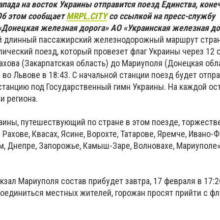
запада на восток Украины отправится поезд Единства, коне
Об этом сообщает
MRPL.CITY
со ссылкой на пресс-службу
«Донецкая железная дорога» АО «Украинская железная до
й длинный пассажирский железнодорожный маршрут стран
лический поезд, который провезет флаг Украины через 12 
ахова (Закарпатская область) до Мариуполя (Донецкая обл
 во Львове в 18:43. С начальной станции поезд будет отпр
станцию под Государственный гимн Украины. На каждой ос
и региона.
раины, путешествующий по стране в этом поезде, торжеств
– Рахове, Квасах, Ясине, Ворохте, Татарове, Яремче, Ивано-
, Днепре, Запорожье, Камыш-Заре, Волновахе, Мариуполе»,
ал Мариуполя состав прибудет завтра, 17 февраля в 17:2
оединиться местных жителей, горожан просят прийти с фл