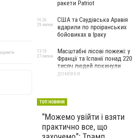
ракети Patriot
США та Саудівська Аравія
16:26
29 липня
вдарили по проіранських
бойовиках в Іраку
Масштабні лісові пожежі: у
13:10
 оцінити
27 липня
Франції та Іспанії понад 220
тисяч людей покинули
домівки
ТОП НОВИНИ
"Можемо увійти і взяти
практично все, що
захочемо": Трамп