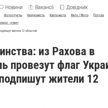
Новини
Вакансії
Довідник
Фотоотчеты
Нерухомість
Карта міста
Авто / Мото
Погода
опрос - ответ
 подпишут жители 12 областей
инства: из Рахова в
ь провезут флаг Укра
подпишут жители 12