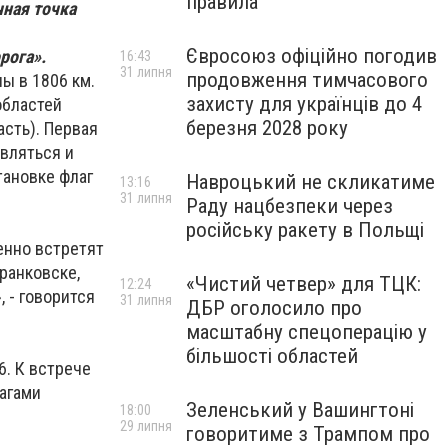
правила
чная точка
Євросоюз офіційно погодив
рога».
16:43
31 липня
продовження тимчасового
ы в 1806 км.
захисту для українців до 4
областей
березня 2028 року
асть). Первая
авляться и
тановке флаг
Навроцький не скликатиме
13:16
31 липня
Раду нацбезпеки через
російську ракету в Польщі
енно встретят
Франковске,
«Чистий четвер» для ТЦК:
12:24
 - говорится
31 липня
ДБР оголосило про
масштабну спецоперацію у
більшості областей
6. К встрече
агами
Зеленський у Вашингтоні
18:00
29 липня
говоритиме з Трампом про