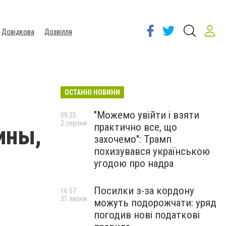
Довідкова
Дозвілля
ОСТАННІ НОВИНИ
"Можемо увійти і взяти
09:25
2 серпня
практично все, що
ины,
захочемо": Трамп
похизувався українською
угодою про надра
Посилки з-за кордону
16:57
31 липня
можуть подорожчати: уряд
погодив нові податкові