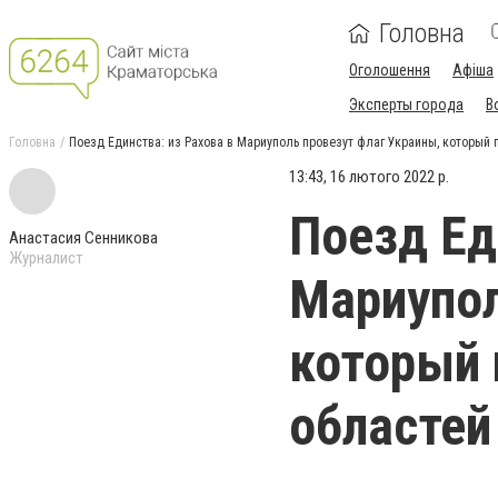
Головна
Оголошення
Афіша
Эксперты города
В
Головна
Поезд Единства: из Рахова в Мариуполь провезут флаг Украины, который
13:43, 16 лютого 2022 р.
Поезд Ед
Анастасия Сенникова
Журналист
Мариупол
который 
областей