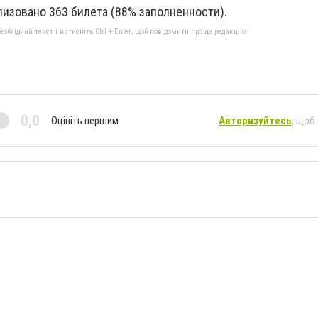
лизовано 363 билета (88% заполненности).
бхідний текст і натисніть Ctrl + Enter, щоб повідомити про це редакцію
0,0
Оцініть першим
Авторизуйтесь
, щоб