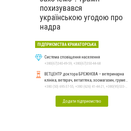
похизувався
українською угодою про
надра
ПІДПРИЄМСТВА КРАМАТОРСЬКА
Система сповіщення населення
+380(67)340-49-59, +380(67)350-44-68
ВЕТЦЕНТР доктора БРЕЖНЄВА – ветеринарна
клініка, ветврач, ветаптека, зоомагазин, грумер,
стрижки.
+380 (50) 695-37-55, +380 (626) 41-44-21, +380(95)533-90-03
Додати підприємство