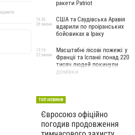
ракети Patriot
 оцінити
США та Саудівська Аравія
16:26
29 липня
вдарили по проіранських
бойовиках в Іраку
Масштабні лісові пожежі: у
13:10
27 липня
Франції та Іспанії понад 220
тисяч людей покинули
домівки
ТОП НОВИНИ
Євросоюз офіційно
погодив продовження
тимчасового захисту