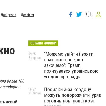
Довідкова
Дозвілля
ОСТАННІ НОВИНИ
жно
"Можемо увійти і взяти
09:25
2 серпня
практично все, що
захочемо": Трамп
похизувався українською
угодою про надра
ило более 100
ом сообщает
Посилки з-за кордону
16:57
31 липня
можуть подорожчати: уряд
погодив нові податкові
вать новый