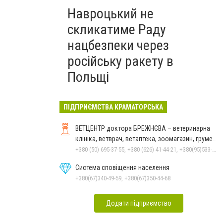
Навроцький не
скликатиме Раду
нацбезпеки через
російську ракету в
Польщі
ПІДПРИЄМСТВА КРАМАТОРСЬКА
ВЕТЦЕНТР доктора БРЕЖНЄВА – ветеринарна
клініка, ветврач, ветаптека, зоомагазин, грумер,
стрижки.
+380 (50) 695-37-55, +380 (626) 41-44-21, +380(95)533-90-03
Система сповіщення населення
+380(67)340-49-59, +380(67)350-44-68
Додати підприємство