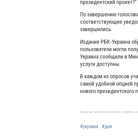
президентский проект?" 
По завершению голосова
соответствующие уведом
завершились.
Издание РБК-Украина об
пользователи могли пол
Украина сообщили в Мин
услуги доступны.
В каждом из опросов уч
самой удобной опцией пр
нового президентского 
Якщо ви помітили помилку, виділіть нео
#украина
#дия