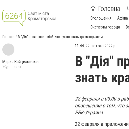
Головна
Оголошення
Афіша
Эксперты города
В
Головна
В "Дія" произошел сбой: что нужно знать краматорчанам
11:44, 22 лютого 2022 р.
В "Дія" 
Мария Вайцеховская
Журналист
знать кр
22 февраля в 00:00 в ра
оповещений о том, что 
РБК-Украина.
22 февраля в приложении