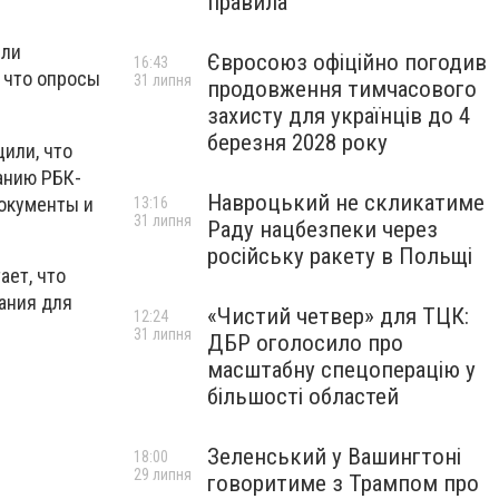
правила
или
Євросоюз офіційно погодив
16:43
 что опросы
31 липня
продовження тимчасового
захисту для українців до 4
березня 2028 року
или, что
анию РБК-
Навроцький не скликатиме
документы и
13:16
31 липня
Раду нацбезпеки через
російську ракету в Польщі
ает, что
ания для
«Чистий четвер» для ТЦК:
12:24
31 липня
ДБР оголосило про
масштабну спецоперацію у
більшості областей
Зеленський у Вашингтоні
18:00
29 липня
говоритиме з Трампом про