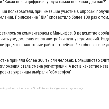
и "Какая новая цифровая услуга самая полезная для вас?".
ния пользователи, принимавшие участие в опросах, получ
ления. Приложение "Дія" оповестило более 100 раз о том,
ратилось за комментарием к Минцифре. В ведомстве сообщ
учить уведомления из-за настройки пуш-уведомлений. Изд
цифре, что приложение работает сейчас без сбоев, а все 
астие приняли более 300 тысяч человек. Большинство счит
иложения стала смена регистрации. А вот в качестве назв
проекта украинцы выбрали "єСмартфон".
бхідний текст і натисніть Ctrl + Enter, щоб повідомити про це редакцію