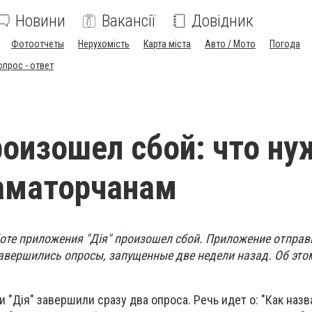
Новини
Вакансії
Довідник
Фотоотчеты
Нерухомість
Карта міста
Авто / Мото
Погода
опрос - ответ
произошел сбой: что ну
аматорчанам
боте приложения "Дія" произошел сбой. Приложение отправ
завершились опросы, запущенные две недели назад. Об эт
 "Дія" завершили сразу два опроса. Речь идет о: "Как наз