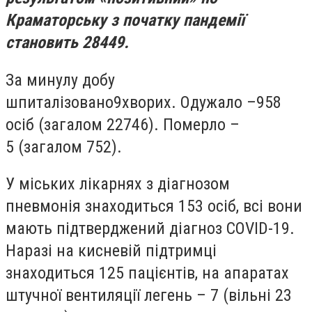
Краматорську з початку пандемії
становить 28449.
За минулу добу
шпиталізовано
9
хво
рих.
Одужало –
958
осіб (загалом 22746).
Померло –
5
(загалом 752)
.
У міських лікарнях з діагнозом
пневмонія знаходиться
153 осіб,
всі вони
мають підтверджений діагноз COVID-19.
Наразі на кисневій підтримці
знаходиться
125 пацієнтів,
на апаратах
штучної вентиляції легень –
7 (вільні 23