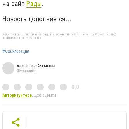
на сайт
Рады
.
Новость дополняется...
Якщо ви помітили помилку, виділіть необхідний текст і натисніть Ctrl + Enter, щоб
повідомити про це редакцію
#мобилизация
Анастасия Сенникова
Журналист
0,0
Авторизуйтесь
, щоб оцінити