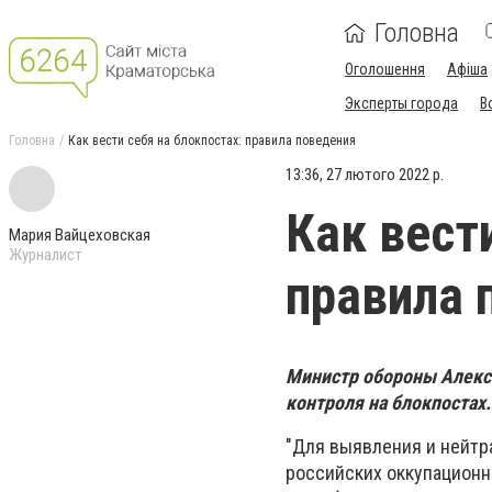
Головна
Оголошення
Афіша
Эксперты города
В
Головна
Как вести себя на блокпостах: правила поведения
13:36, 27 лютого 2022 р.
Как вест
Мария Вайцеховская
Журналист
правила 
Министр обороны Алекс
контроля на блокпостах.
"Для выявления и нейтр
российских оккупационн