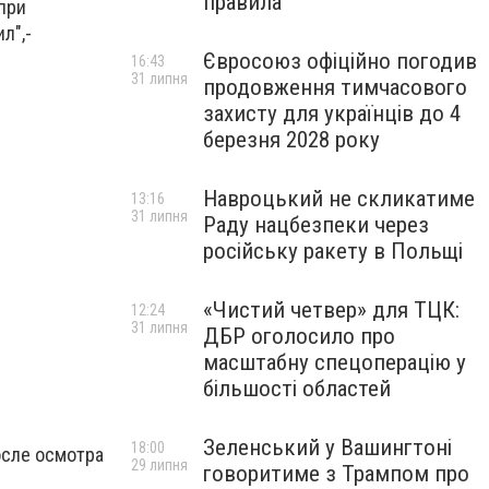
правила
при
л",-
Євросоюз офіційно погодив
16:43
31 липня
продовження тимчасового
захисту для українців до 4
березня 2028 року
Навроцький не скликатиме
13:16
31 липня
Раду нацбезпеки через
російську ракету в Польщі
«Чистий четвер» для ТЦК:
12:24
31 липня
ДБР оголосило про
масштабну спецоперацію у
більшості областей
Зеленський у Вашингтоні
18:00
осле осмотра
29 липня
говоритиме з Трампом про