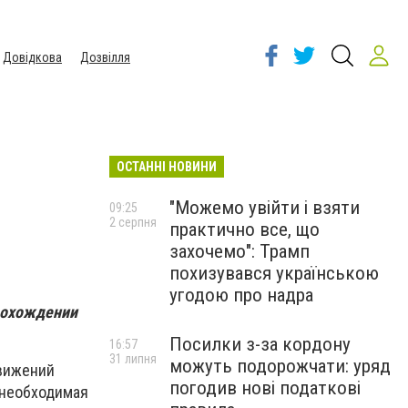
Довідкова
Дозвілля
ОСТАННІ НОВИНИ
"Можемо увійти і взяти
09:25
2 серпня
практично все, що
захочемо": Трамп
похизувався українською
угодою про надра
рохождении
Посилки з-за кордону
16:57
31 липня
можуть подорожчати: уряд
движений
погодив нові податкові
 необходимая