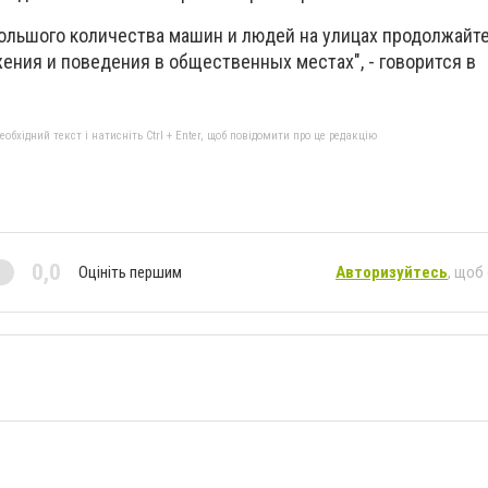
 большого количества машин и людей на улицах продолжайт
ения и поведения в общественных местах", - говорится в
бхідний текст і натисніть Ctrl + Enter, щоб повідомити про це редакцію
0,0
Оцініть першим
Авторизуйтесь
, щоб