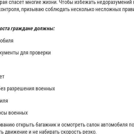
орая спасет многие жизни. Чтобы избежать недоразумений 
онтроля, призываю соблюдать несколько несложных прави
оста граждане должны:
мобиля
окументы для проверки
ет
без разрешения военных
биля
росы военных
ованию открыть багажник и осмотреть салон автомобиля п
ь движение и не набирать скорость резко.