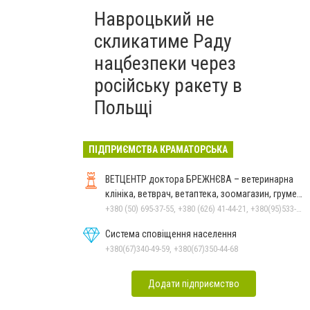
Навроцький не
скликатиме Раду
нацбезпеки через
російську ракету в
Польщі
ПІДПРИЄМСТВА КРАМАТОРСЬКА
ВЕТЦЕНТР доктора БРЕЖНЄВА – ветеринарна
клініка, ветврач, ветаптека, зоомагазин, грумер,
стрижки.
+380 (50) 695-37-55, +380 (626) 41-44-21, +380(95)533-90-03
Система сповіщення населення
+380(67)340-49-59, +380(67)350-44-68
Додати підприємство