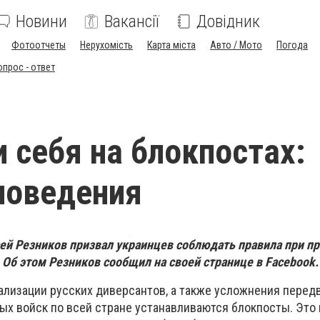
Новини
Вакансії
Довідник
Фотоотчеты
Нерухомість
Карта міста
Авто / Мото
Погода
опрос - ответ
и себя на блокпостах:
поведения
ей Резников призвал украинцев соблюдать правила при п
 Об этом Резников сообщил на своей странице в Facebook.
ализации русских диверсантов, а также усложнения пере
ых войск по всей стране устанавливаются блокпосты. Это