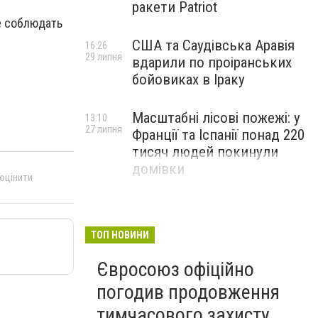
ракети Patriot
е соблюдать
США та Саудівська Аравія
16:26
29 липня
вдарили по проіранських
бойовиках в Іраку
Масштабні лісові пожежі: у
13:10
27 липня
Франції та Іспанії понад 220
тисяч людей покинули
домівки
 оцінити
ТОП НОВИНИ
Євросоюз офіційно
погодив продовження
тимчасового захисту