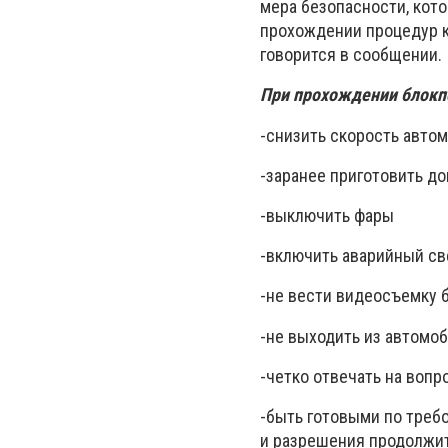
мера безопасности, кот
прохождении процедур к
говорится в сообщении.
При прохождении блокп
-снизить скорость авто
-заранее приготовить д
-выключить фары
-включить аварийный св
-не вести видеосъемку 
-не выходить из автомо
-четко отвечать на воп
-быть готовыми по треб
и разрешения продолжит