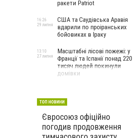
ракети Patriot
США та Саудівська Аравія
16:26
29 липня
вдарили по проіранських
бойовиках в Іраку
Масштабні лісові пожежі: у
13:10
27 липня
Франції та Іспанії понад 220
тисяч людей покинули
домівки
ТОП НОВИНИ
Євросоюз офіційно
погодив продовження
тимчасового захисту