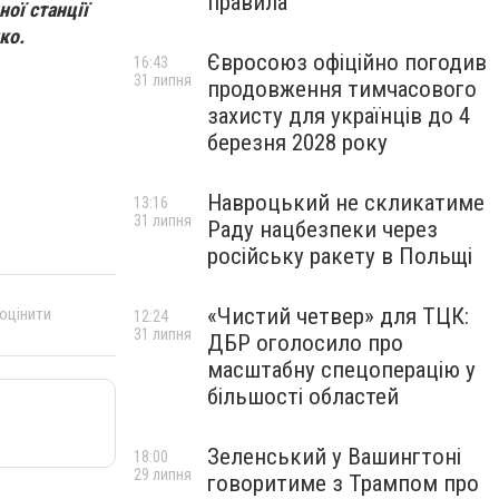
правила
ної станції
нко.
Євросоюз офіційно погодив
16:43
31 липня
продовження тимчасового
захисту для українців до 4
березня 2028 року
Навроцький не скликатиме
13:16
31 липня
Раду нацбезпеки через
російську ракету в Польщі
«Чистий четвер» для ТЦК:
 оцінити
12:24
31 липня
ДБР оголосило про
масштабну спецоперацію у
більшості областей
Зеленський у Вашингтоні
18:00
29 липня
говоритиме з Трампом про