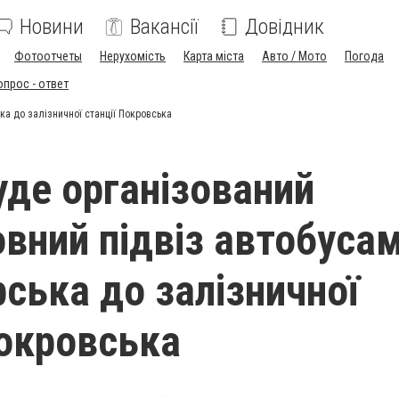
Новини
Вакансії
Довідник
Фотоотчеты
Нерухомість
Карта міста
Авто / Мото
Погода
опрос - ответ
а до залізничної станції Покровська
уде організований
вний підвіз автобусам
ська до залізничної
Покровська