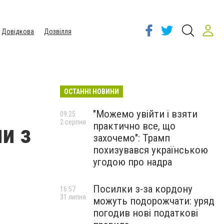
Довідкова
Дозвілля
ОСТАННІ НОВИНИ
"Можемо увійти і взяти
09:25
2 серпня
практично все, що
и з
захочемо": Трамп
похизувався українською
угодою про надра
Посилки з-за кордону
16:57
31 липня
можуть подорожчати: уряд
погодив нові податкові