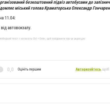
 організований безкоштовний підвіз автобусами до залізнич
ідомляє міський голова Краматорська Олександр Гончаре
а 11.04:
— від автовокзалу.
бхідний текст і натисніть Ctrl + Enter, щоб повідомити про це редакцію
0,0
Оцініть першим
Авторизуйтесь
, щоб