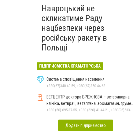
Навроцький не
скликатиме Раду
нацбезпеки через
російську ракету в
Польщі
ПІДПРИЄМСТВА КРАМАТОРСЬКА
Система сповіщення населення
+380(67)340-49-59, +380(67)350-44-68
ВЕТЦЕНТР доктора БРЕЖНЄВА – ветеринарна
клініка, ветврач, ветаптека, зоомагазин, грумер,
стрижки.
+380 (50) 695-37-55, +380 (626) 41-44-21, +380(95)533-90-03
Додати підприємство