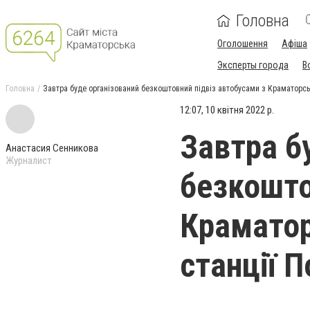
Головна
Оголошення
Афіша
Эксперты города
В
Головна
Завтра буде організований безкоштовний підвіз автобусами з Краматорськ
12:07, 10 квітня 2022 р.
Завтра б
Анастасия Сенникова
Журналист
безкошто
Краматор
станції 