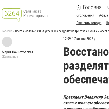
Головна
Оголошення
Афіша
Эксперты города
В
Головна
Восстановление жилья украинцев разделят на три этапа и жильем обеспе
12:09, 17 квітня 2022 р.
Восстано
Мария Вайцеховская
Журналист
разделят
обеспеча
Президент Владимир Зел
этапа и жильем обеспеча
в очереди на собственн