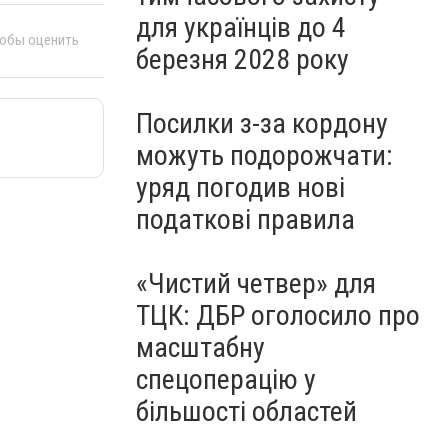
для українців до 4
тобы оценить
березня 2028 року
Посилки з-за кордону
можуть подорожчати:
уряд погодив нові
податкові правила
«Чистий четвер» для
ТЦК: ДБР оголосило про
масштабну
спецоперацію у
більшості областей