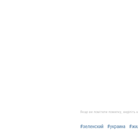
Якщо ви помітили помилку, виділіть нео
#зеленский
#украина
#жи