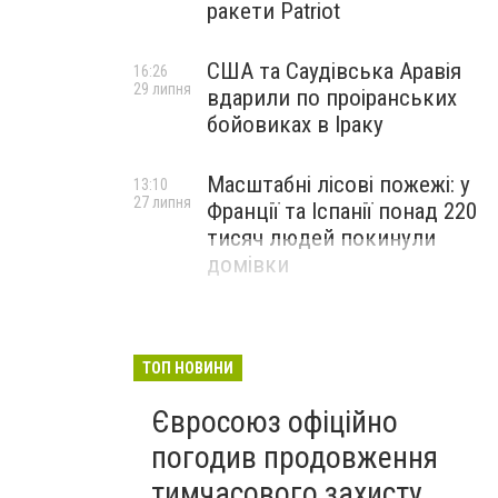
ракети Patriot
США та Саудівська Аравія
16:26
29 липня
вдарили по проіранських
бойовиках в Іраку
Масштабні лісові пожежі: у
13:10
27 липня
Франції та Іспанії понад 220
тисяч людей покинули
домівки
ТОП НОВИНИ
Євросоюз офіційно
погодив продовження
тимчасового захисту