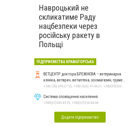
Навроцький не
скликатиме Раду
нацбезпеки через
російську ракету в
Польщі
ПІДПРИЄМСТВА КРАМАТОРСЬКА
ВЕТЦЕНТР доктора БРЕЖНЄВА – ветеринарна
клініка, ветврач, ветаптека, зоомагазин, грумер,
стрижки.
+380 (50) 695-37-55, +380 (626) 41-44-21, +380(95)533-90-03
Система сповіщення населення
+380(67)340-49-59, +380(67)350-44-68
Додати підприємство