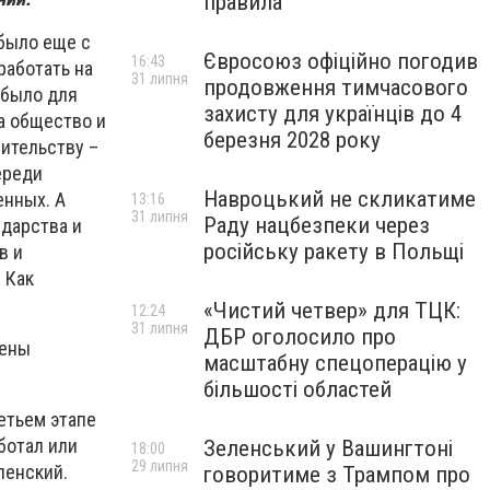
правила
 было еще с
Євросоюз офіційно погодив
16:43
работать на
31 липня
продовження тимчасового
 было для
захисту для українців до 4
а общество и
березня 2028 року
вительству –
ереди
Навроцький не скликатиме
енных. А
13:16
31 липня
Раду нацбезпеки через
дарства и
російську ракету в Польщі
в и
 Как
«Чистий четвер» для ТЦК:
12:24
31 липня
ДБР оголосило про
чены
масштабну спецоперацію у
більшості областей
етьем этапе
ботал или
Зеленський у Вашингтоні
18:00
29 липня
ленский.
говоритиме з Трампом про