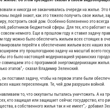
овали и никогда не заканчивались очереди на жилье. Это
оны людей знают, как это тяжело получить свое жилье, за
иру, построить свой дом. Особенно болезненно это всегда
ей, работников бюджетной сферы. Для тех, кто работает н
 совсем немного. Еще в прошлом году я ставил задачу пра
том году можно было обеспечить жильем всех стоящих в оч
ланировали перейти к обеспечению жильем всех наших во
асширяем эту прошлогоднюю задачу на масштаб всего госу
тобы это было настоящей модернизацией украинских городо
е совмещаем это с программой энергомодернизации жилья.
лько этапов",- сказал Владимир Зеленский.
, он поставил задачу, чтобы на первом этапе были обеспе
сех наших переселенцев. Те, чей дом разрушен войной.
навливаем то, что оккупанты пытались уничтожить. А на тр
ех, кто защищал или защищает сейчас государство, кто ра
щества, а собственного жилья так и не имеет",- добавил Зе