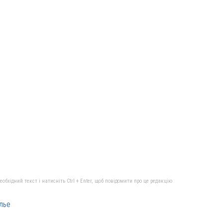
бхідний текст і натисніть Ctrl + Enter, щоб повідомити про це редакцію
лье