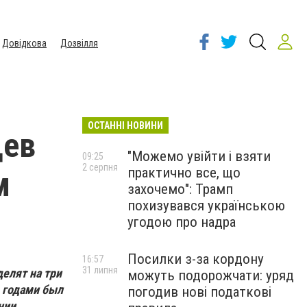
Довідкова
Дозвілля
ОСТАННІ НОВИНИ
цев
"Можемо увійти і взяти
09:25
2 серпня
практично все, що
м
захочемо": Трамп
похизувався українською
угодою про надра
Посилки з-за кордону
16:57
31 липня
елят на три
можуть подорожчати: уряд
о годами был
погодив нові податкові
нии.