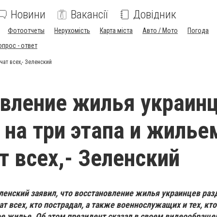
Новини
Вакансії
Довідник
Фотоотчеты
Нерухомість
Карта міста
Авто / Мото
Погода
опрос - ответ
чат всех,- Зеленский
вление жилья украин
 на три этапа и жилье
т всех,- Зеленский
енский заявил, что восстановление жилья украинцев разд
т всех, кто пострадал, а также военнослужащих и тех, кт
ое жилье. Об этом президент сказал в своем видеообраще