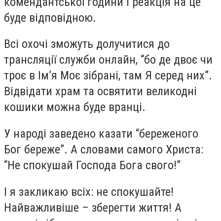
комендантської години і реакція на це
буде відповідною.
Всі охочі зможуть долучитися до
трансляції служби онлайн, “бо де двоє чи
троє в Ім’я Моє зібрані, там Я серед них”.
Відвідати храм та освятити великодні
кошики можна буде вранці.
У народі заведено казати “береженого
Бог береже”. А словами самого Христа:
“Не спокушай Господа Бога свого!”
І я закликаю всіх: не спокушайте!
Найважливіше – зберегти життя! А