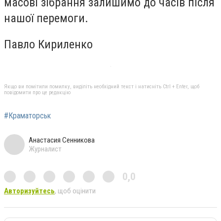
масові зібрання залишимо до часів після
нашої перемоги.
Павло Кириленко
Якщо ви помітили помилку, виділіть необхідний текст і натисніть Ctrl + Enter, щоб
повідомити про це редакцію
#Краматорськ
Анастасия Сенникова
Журналист
0,0
Авторизуйтесь
, щоб оцінити