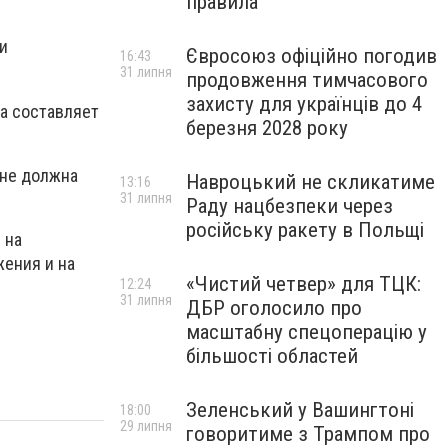
правила
 и
Євросоюз офіційно погодив
16:43
31 липня
продовження тимчасового
захисту для українців до 4
а составляет
березня 2028 року
не должна
Навроцький не скликатиме
13:16
31 липня
Раду нацбезпеки через
російську ракету в Польщі
 на
ения и на
«Чистий четвер» для ТЦК:
12:24
31 липня
ДБР оголосило про
масштабну спецоперацію у
більшості областей
Зеленський у Вашингтоні
18:00
29 липня
говоритиме з Трампом про