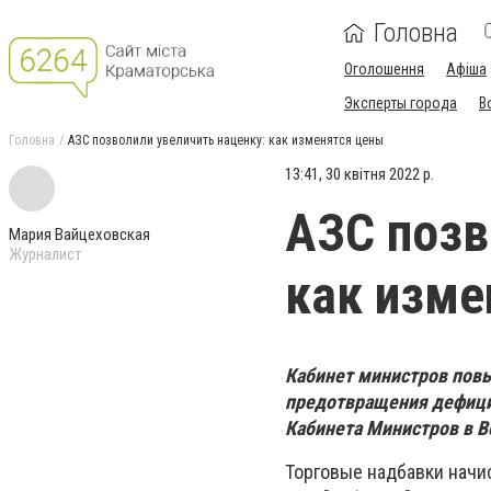
Головна
Оголошення
Афіша
Эксперты города
В
Головна
АЗС позволили увеличить наценку: как изменятся цены
13:41, 30 квітня 2022 р.
АЗС позв
Мария Вайцеховская
Журналист
как изме
Кабинет министров повы
предотвращения дефици
Кабинета Министров в В
Торговые надбавки начи