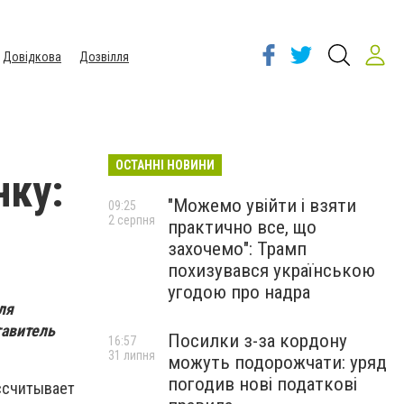
Довідкова
Дозвілля
ОСТАННІ НОВИНИ
нку:
"Можемо увійти і взяти
09:25
2 серпня
практично все, що
захочемо": Трамп
похизувався українською
угодою про надра
ля
авитель
Посилки з-за кордону
16:57
31 липня
можуть подорожчати: уряд
погодив нові податкові
ассчитывает