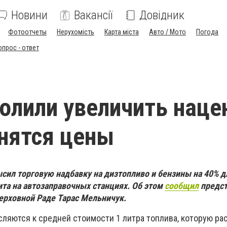
Новини
Вакансії
Довідник
Фотоотчеты
Нерухомість
Карта міста
Авто / Мото
Погода
опрос - ответ
олили увеличить наце
нятся цены
сил торговую надбавку на дизтопливо и бензины на 40% д
та на автозаправочных станциях. Об этом
сообщил
предст
ерховной Раде Тарас Мельничук.
сляются к средней стоимости 1 литра топлива, которую р