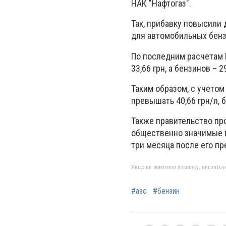
НАК "Нафтогаз".
Так, прибавку повысили
для
автомобильных бен
По последним
расчетам
33,66 грн, а бензинов – 29
Таким образом, с учето
превышать 40,66 грн/л, б
Также правительство пр
общественно значимые п
три месяца после его п
Якщо ви помітили помилку, виділіть нео
#азс
#бензин