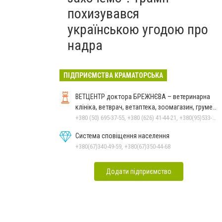
похизувався
українською угодою про
надра
ПІДПРИЄМСТВА КРАМАТОРСЬКА
ВЕТЦЕНТР доктора БРЕЖНЄВА – ветеринарна
клініка, ветврач, ветаптека, зоомагазин, грумер,
стрижки.
+380 (50) 695-37-55, +380 (626) 41-44-21, +380(95)533-90-03
Система сповіщення населення
+380(67)340-49-59, +380(67)350-44-68
Додати підприємство