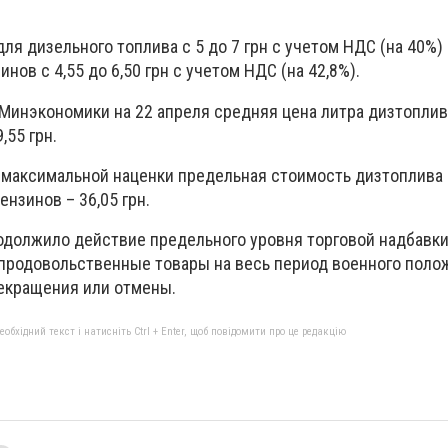
для дизельного топлива
с 5 до 7 грн с учетом НДС (на 40%)
зинов
с 4,55 до 6,50 грн с учетом НДС (на 42,8%).
Минэкономики на 22 апреля средняя цена литра дизтоплив
,55 грн.
м максимальной наценки предельная стоимость дизтоплива
ензинов – 36,05 грн.
одолжило действие предельного уровня торговой надбавки
родовольственные товары на весь период военного полож
рекращения или отмены.
бхідний текст і натисніть Ctrl + Enter, щоб повідомити про це редакцію