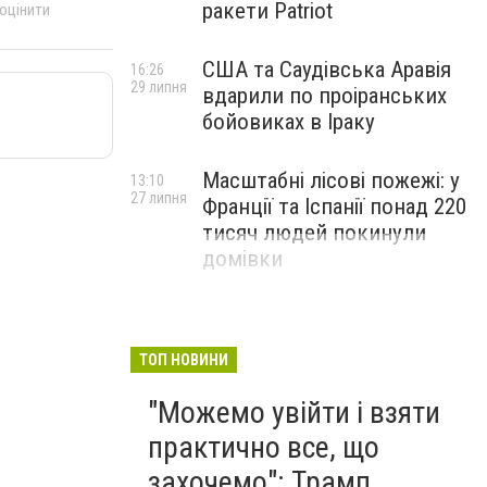
ракети Patriot
 оцінити
США та Саудівська Аравія
16:26
29 липня
вдарили по проіранських
бойовиках в Іраку
Масштабні лісові пожежі: у
13:10
27 липня
Франції та Іспанії понад 220
тисяч людей покинули
домівки
ТОП НОВИНИ
"Можемо увійти і взяти
практично все, що
захочемо": Трамп