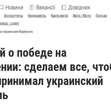
Новини
Вакансії
Довідник
Фотоотчеты
Нерухомість
Карта міста
Авто / Мото
Погода
опрос - ответ
мал украинский Мариуполь
й о победе на
нии: сделаем все, чт
принимал украинский
ль