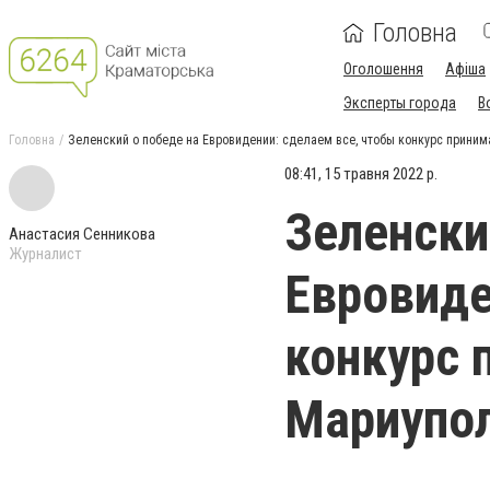
Головна
Оголошення
Афіша
Эксперты города
В
Головна
Зеленский о победе на Евровидении: сделаем все, чтобы конкурс прини
08:41, 15 травня 2022 р.
Зеленски
Анастасия Сенникова
Журналист
Евровиде
конкурс 
Мариупо