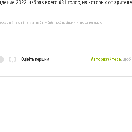
ение 2022, набрав всего 631 голос, из которых от зрителей
бхідний текст і натисніть Ctrl + Enter, щоб повідомити про це редакцію
0,0
Оцініть першим
Авторизуйтесь
, щоб