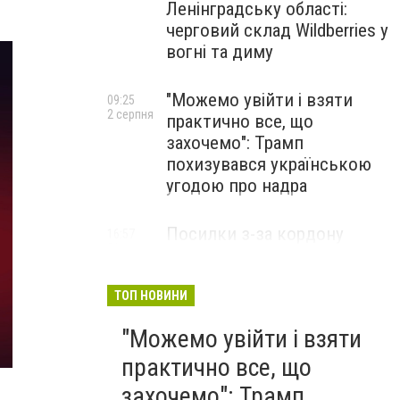
Ленінградську області:
черговий склад Wildberries у
вогні та диму
"Можемо увійти і взяти
09:25
2 серпня
практично все, що
захочемо": Трамп
похизувався українською
угодою про надра
Посилки з-за кордону
16:57
31 липня
можуть подорожчати: уряд
погодив нові податкові
правила
ТОП НОВИНИ
"Можемо увійти і взяти
практично все, що
захочемо": Трамп