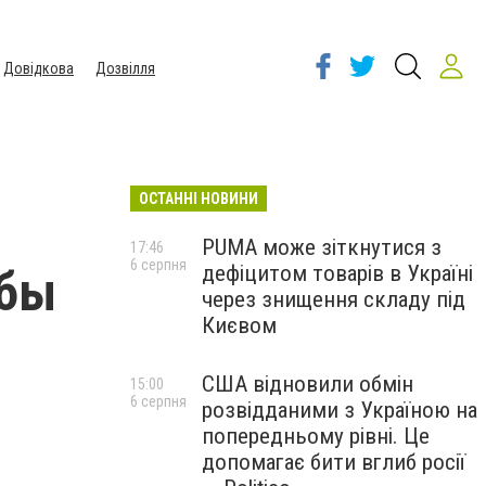
Довідкова
Дозвілля
ОСТАННІ НОВИНИ
PUMA може зіткнутися з
17:46
6 серпня
дефіцитом товарів в Україні
обы
через знищення складу під
Києвом
США відновили обмін
15:00
6 серпня
розвідданими з Україною на
попередньому рівні. Це
допомагає бити вглиб росії