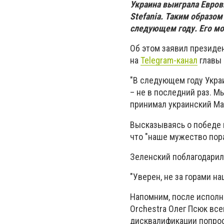
Украина выиграла Евров
Stefania. Таким образо
следующем году. Его мо
Об этом заявил президе
на
Telegram-канал
главы 
"В следующем году Украи
– не в последний раз. М
принимал украинский Мар
Высказываясь о победе 
что "наше мужество пор
Зеленский поблагодарил г
"Уверен, не за горами н
Напомним, после исполне
Orchestra Олег Псюк все
дисквалификации попрос