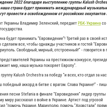
идение 2022 благодаря выступлению группы Kalush Orchest
м наша страна будет принимать международный музыкальн
гут провести в освобожденном от российских оккупантов
нт Украины Владимир Зеленский, передает
РБК-Украина
со
государства.
на будет принимать "Евровидение"! Третий раз в своей ис
ы сделаем все, чтобы однажды участников и гостей "Евров
иуполь. Свободный, мирный, отстроенный!" - говорится в 
представителей Украины на престижном конкурсе, президе
ажает мир, наша музыка покоряет Европу".
руппу Kalush Orchestra за победу "и всех, кто отдал за нас
аш победный аккорд в битве с врагом. Слава Украине!" - пи
ния песни Stefania в финале "Евровидения" лидер группы 
му миру рассказал о войне в Украине. Артист под угрозой
ил "помочь Украине, Мариуполю, помочь "Азовстали" прямо