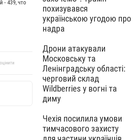
 - 439, что
похизувався
українською угодою про
надра
Дрони атакували
Московську та
 оцінити
Ленінградську області:
черговий склад
Wildberries у вогні та
диму
Чехія посилила умови
тимчасового захисту
для частини українців