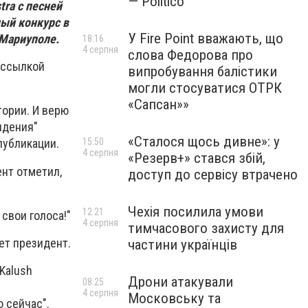
— Politico
ra с песней
ый конкурс в
У Fire Point вважають, що
 Мариуполе.
18:16
4 серпня
слова Федорова про
 ссылкой
випробування балістики
могли стосуватися ОТРК
«Сапсан»»
тории. И верю
идения"
«Сталося щось дивне»: у
15:50
публикации.
4 серпня
«Резерв+» стався збій,
нт отметил,
доступ до сервісу втрачено
Чехія посилила умови
12:21
 свои голоса!"
4 серпня
тимчасового захисту для
шет президент.
частини українців
Kalush
Дрони атакували
08:25
4 серпня
Московську та
 сейчас".