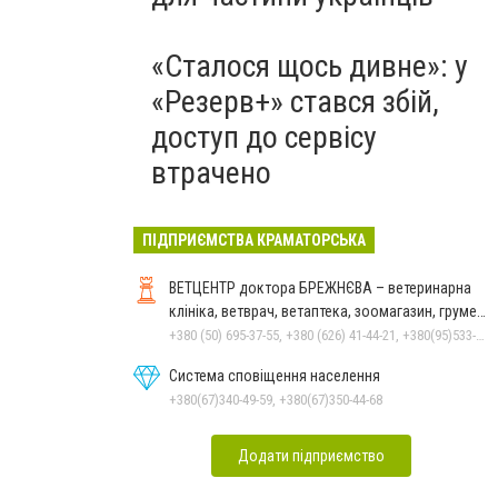
«Сталося щось дивне»: у
«Резерв+» стався збій,
доступ до сервісу
втрачено
ПІДПРИЄМСТВА КРАМАТОРСЬКА
ВЕТЦЕНТР доктора БРЕЖНЄВА – ветеринарна
клініка, ветврач, ветаптека, зоомагазин, грумер,
стрижки.
+380 (50) 695-37-55, +380 (626) 41-44-21, +380(95)533-90-03
Система сповіщення населення
+380(67)340-49-59, +380(67)350-44-68
Додати підприємство