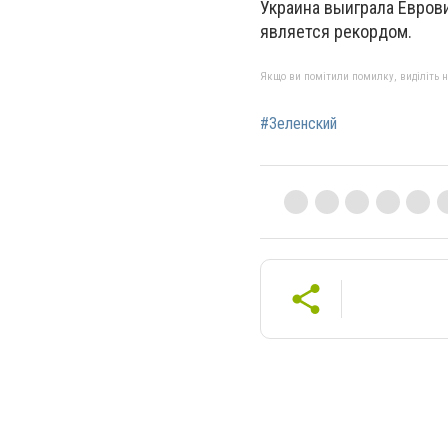
Украина выиграла Евровид
является рекордом.
Якщо ви помітили помилку, виділіть нео
#Зеленский