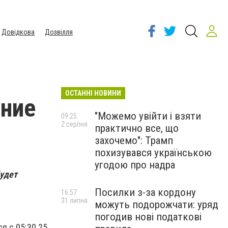
Довідкова
Дозвілля
ОСТАННІ НОВИНИ
ение
"Можемо увійти і взяти
09:25
2 серпня
практично все, що
захочемо": Трамп
похизувався українською
угодою про надра
удет
Посилки з-за кордону
16:57
31 липня
можуть подорожчати: уряд
погодив нові податкові
я с 05:30 25