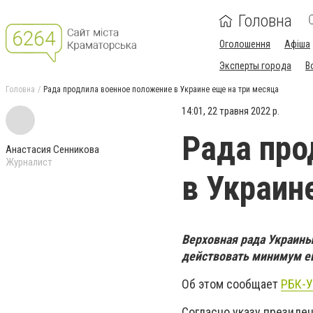
Головна
Оголошення
Афіша
Эксперты города
В
Головна
Рада продлила военное положение в Украине еще на три месяца
14:01, 22 травня 2022 р.
Рада про
Анастасия Сенникова
Журналист
в Украин
Верховная рада Украин
действовать минимум ещ
Об этом сообщает
РБК-У
Согласно указу президе