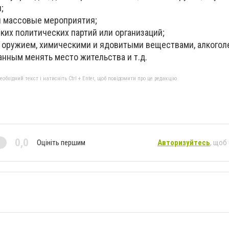
;
 и массовые мероприятия;
ких политических партий или организаций;
ю оружием, химическими и ядовитыми веществами, алкогол
анным менять место жительства и т.д.
бхідний текст і натисніть Ctrl + Enter, щоб повідомити про це редакцію
0,0
Оцініть першим
Авторизуйтесь
, щоб