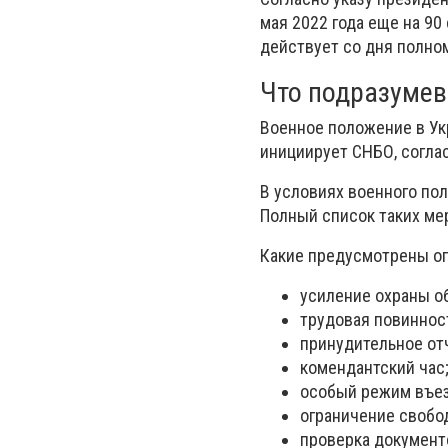
мая 2022 года еще на 90
действует со дня полном
Что подразумев
Военное положение в Ук
инициирует СНБО, согла
В условиях военного по
Полный список таких ме
Какие предусмотрены ог
усиление охраны о
трудовая повиннос
принудительное от
комендантский час
особый режим въез
ограничение свобо
проверка документо