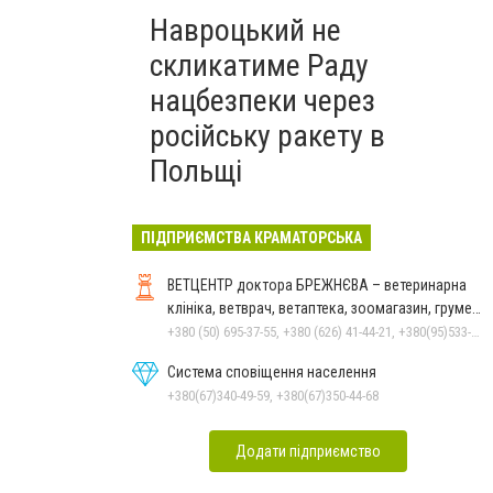
Навроцький не
скликатиме Раду
нацбезпеки через
російську ракету в
Польщі
ПІДПРИЄМСТВА КРАМАТОРСЬКА
ВЕТЦЕНТР доктора БРЕЖНЄВА – ветеринарна
клініка, ветврач, ветаптека, зоомагазин, грумер,
стрижки.
+380 (50) 695-37-55, +380 (626) 41-44-21, +380(95)533-90-03
Система сповіщення населення
+380(67)340-49-59, +380(67)350-44-68
Додати підприємство