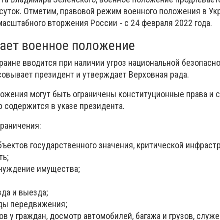
 суток. Отметим, правовой режим военного положения в Ук
асштабного вторжения России - с 24 февраля 2022 года.
ает военное положение
раине вводится при наличии угроз национальной безопасно
совывает президент и утверждает Верховная рада.
ложения могут быть ограничены конституционные права и 
р содержится в указе президента.
раничения:
бъектов государственного значения, критической инфраст
ть;
чуждение имущества;
;
да и выезда;
ды передвижения;
в у граждан, досмотр автомобилей, багажа и грузов, служ