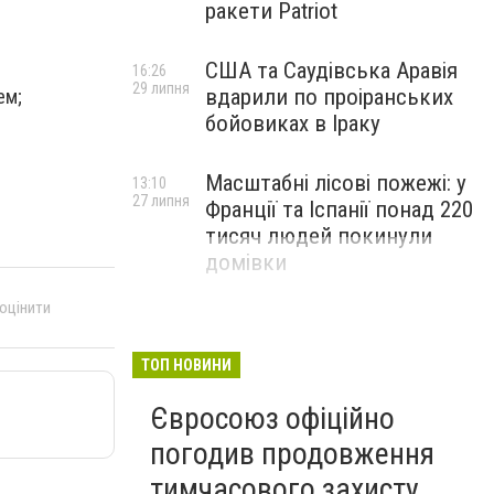
ракети Patriot
США та Саудівська Аравія
16:26
29 липня
вдарили по проіранських
ем;
бойовиках в Іраку
Масштабні лісові пожежі: у
13:10
27 липня
Франції та Іспанії понад 220
тисяч людей покинули
домівки
 оцінити
ТОП НОВИНИ
Євросоюз офіційно
погодив продовження
тимчасового захисту