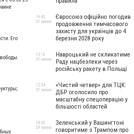
правила
раине
Євросоюз офіційно погодив
16:43
31 липня
продовження тимчасового
захисту для українців до 4
березня 2028 року
сти. Его
Навроцький не скликатиме
13:16
свободы.
31 липня
Раду нацбезпеки через
російську ракету в Польщі
«Чистий четвер» для ТЦК:
12:24
руктуры;
31 липня
ДБР оголосило про
масштабну спецоперацію у
більшості областей
Зеленський у Вашингтоні
18:00
29 липня
говоритиме з Трампом про
ебных