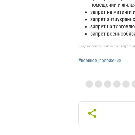
помещений и жилья
запрет на митинги
запрет антиукраинс
запрет на торговл
запрет военнообяз
Якщо ви помітили помилку, виділіть нео
#военное_положение