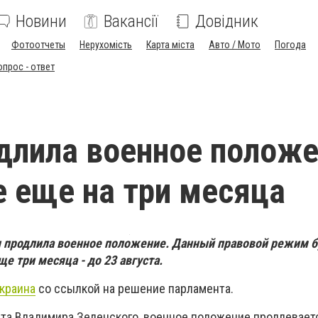
Новини
Вакансії
Довідник
Фотоотчеты
Нерухомість
Карта міста
Авто / Мото
Погода
опрос - ответ
длила военное полож
е еще на три месяца
ы продлила военное положение. Данный правовой режим б
е три месяца - до 23 августа.
краина
со ссылкой на решение парламента.
нта Владимира Зеленского, военное положение продлеваетс