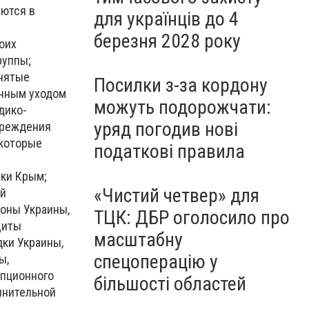
ются в
для українців до 4
березня 2028 року
оих
руппы;
анятые
Посилки з-за кордону
янным уходом
можуть подорожчати:
дико-
уряд погодив нові
чреждения
 которые
податкові правила
ки Крым;
«Чистий четвер» для
ей
роны Украины,
ТЦК: ДБР оголосило про
щиты
масштабну
ки Украины,
спецоперацію у
ы,
упционного
більшості областей
лнительной