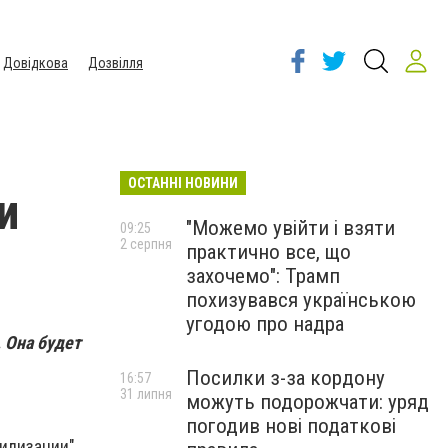
Довідкова
Дозвілля
ОСТАННІ НОВИНИ
и
"Можемо увійти і взяти
09:25
2 серпня
практично все, що
захочемо": Трамп
похизувався українською
угодою про надра
 Она будет
Посилки з-за кордону
16:57
31 липня
можуть подорожчати: уряд
погодив нові податкові
илизации"