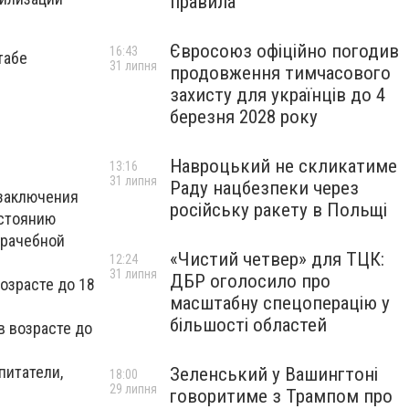
правила
Євросоюз офіційно погодив
16:43
табе
31 липня
продовження тимчасового
захисту для українців до 4
березня 2028 року
Навроцький не скликатиме
13:16
31 липня
Раду нацбезпеки через
 заключения
російську ракету в Польщі
остоянию
врачебной
«Чистий четвер» для ТЦК:
12:24
31 липня
ДБР оголосило про
озрасте до 18
масштабну спецоперацію у
більшості областей
в возрасте до
питатели,
Зеленський у Вашингтоні
18:00
29 липня
говоритиме з Трампом про