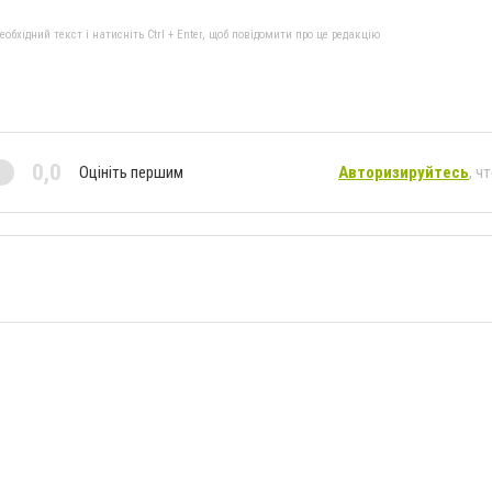
бхідний текст і натисніть Ctrl + Enter, щоб повідомити про це редакцію
0,0
Оцініть першим
Авторизируйтесь
, ч