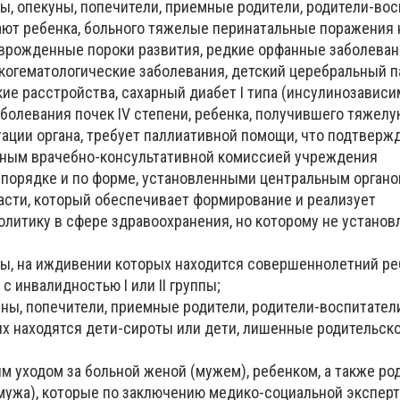
, опекуны, попечители, приемные родители, родители-вос
ют ребенка, больного тяжелые перинатальные поражения
врожденные пороки развития, редкие орфанные заболеван
когематологические заболевания, детский церебральный п
ие расстройства, сахарный диабет I типа (инсулинозависи
болевания почек IV степени, ребенка, получившего тяжелу
ации органа, требует паллиативной помощи, что подтверж
ным врачебно-консультативной комиссией учреждения
 порядке и по форме, установленными центральным орган
асти, который обеспечивает формирование и реализует
олитику в сфере здравоохранения, но которому не установ
, на иждивении которых находится совершеннолетний ре
 инвалидностью I или II группы;
ны, попечители, приемные родители, родители-воспитатели
х находятся дети-сироты или дети, лишенные родительско
м уходом за больной женой (мужем), ребенком, а также ро
мужа), которые по заключению медико-социальной экспер