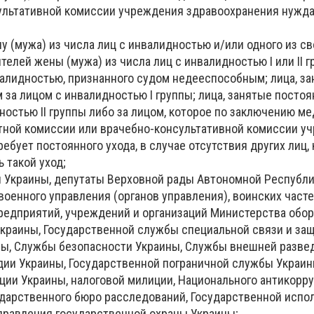
ультативной комиссии учреждения здравоохранения нужда
 (мужа) из числа лиц с инвалидностью и/или одного из св
телей жены (мужа) из числа лиц с инвалидностью I или II г
валидностью, признанного судом недееспособным; лица, з
 за лицом с инвалидностью I группы; лица, занятые посто
ностью II группы либо за лицом, которое по заключению ме
тной комиссии или врачебно-консультативной комиссии у
ебует постоянного ухода, в случае отсутствия других лиц,
 такой уход;
 Украины, депутаты Верховной рады Автономной Республи
военного управления (органов управления), воинских част
предприятий, учреждений и организаций Министерства обо
краины, Государственной службы специальной связи и за
ы, Службы безопасности Украины, Службы внешней развед
дии Украины, Государственной пограничной службы Украин
ции Украины, налоговой милиции, Национального антикорр
ударственного бюро расследований, Государственной испо
правления государственной охраны Украины;