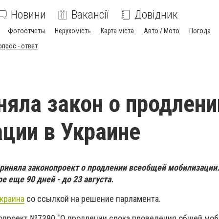
Новини
Вакансії
Довідник
Фотоотчеты
Нерухомість
Карта міста
Авто / Мото
Погода
опрос - ответ
няла закон о продлени
ции в Украине
приняла законопроект о продлении всеобщей мобилизации.
 еще 90 дней - до 23 августа.
краина
со ссылкой на решение парламента.
опроект №7390 "О продлении срока проведения общей моб