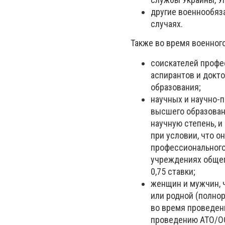
другие военнообяз
случаях.
Также во время военног
соискателей профе
аспирантов и докт
образования;
научных и научно-
высшего образовани
научную степень, и
при условии, что 
профессионального
учреждениях общег
0,75 ставки;
женщин и мужчин, ч
или родной (полнор
во время проведен
проведению АТО/ОО