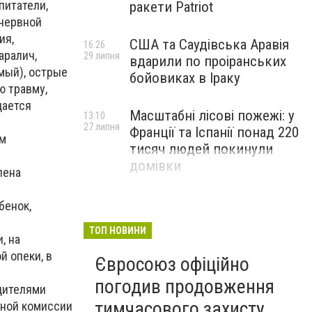
питатели,
ракети Patriot
 нервной
ия,
США та Саудівська Аравія
16:26
аралич,
29 липня
вдарили по проіранських
мый), острые
бойовиках в Іраку
ю травму,
дается
Масштабні лісові пожежі: у
13:10
27 липня
Франції та Іспанії понад 220
ом
тисяч людей покинули
домівки
лена
бенок,
ТОП НОВИНИ
, на
й опеки, в
Євросоюз офіційно
погодив продовження
дителями
тимчасового захисту
тной комиссии