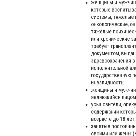
женщины и мужчины
которые воспитыва
системы, тяжелые 
онкологические, он
тяжелые психическ
или хронические за
требует трансплант
документом, выдан
здравоохранения в
исполнительной вл
государственную п
инвалидность;
женщины и мужчины
являющийся лицом с
усыновители, опеку
содержании которы
возрасте до 18 лет;
занятые постоянны
своими или жены (