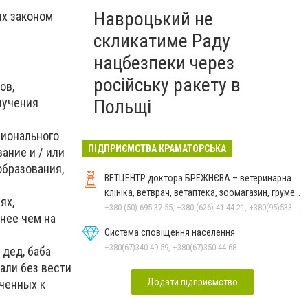
Навроцький не
ых законом
скликатиме Раду
нацбезпеки через
російську ракету в
ов,
Польщі
лучения
сионального
ПІДПРИЄМСТВА КРАМАТОРСЬКА
ание и / или
образования,
ВЕТЦЕНТР доктора БРЕЖНЄВА – ветеринарна
клініка, ветврач, ветаптека, зоомагазин, грумер,
ях,
стрижки.
+380 (50) 695-37-55, +380 (626) 41-44-21, +380(95)533-90-03
нее чем на
Система сповіщення населення
+380(67)340-49-59, +380(67)350-44-68
 дед, баба
али без вести
Додати підприємство
ченных к