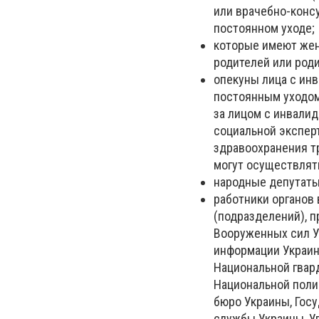
или врачебно-конс
постоянном уходе;
которые имеют жену
родителей или роди
опекуны лица с ин
постоянным уходом
за лицом с инвалид
социальной экспер
здравоохранения тр
могут осуществлять
народные депутаты
работники органов 
(подразделений), 
Вооруженных сил У
информации Украин
Национальной гвар
Национальной поли
бюро Украины, Гос
службы Украины, У