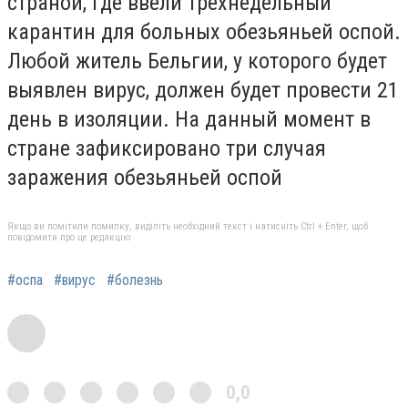
страной, где ввели трехнедельный
карантин для больных обезьяньей оспой.
Любой житель Бельгии, у которого будет
выявлен вирус, должен будет провести 21
день в изоляции. На данный момент в
стране зафиксировано три случая
заражения обезьяньей оспой
Якщо ви помітили помилку, виділіть необхідний текст і натисніть Ctrl + Enter, щоб
повідомити про це редакцію
#оспа
#вирус
#болезнь
0,0