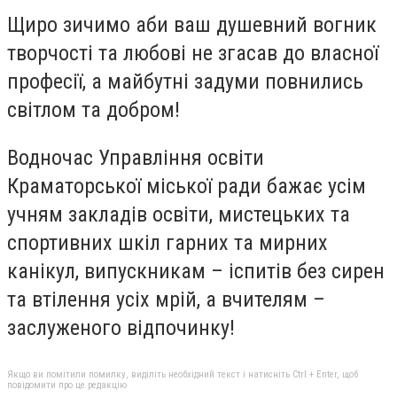
Щиро зичимо аби ваш душевний вогник
творчості та любові не згасав до власної
професії, а майбутні задуми повнились
світлом та добром!
Водночас Управління освіти
Краматорської міської ради бажає усім
учням закладів освіти, мистецьких та
спортивних шкіл гарних та мирних
канікул, випускникам – іспитів без сирен
та втілення усіх мрій, а вчителям –
заслуженого відпочинку!
Якщо ви помітили помилку, виділіть необхідний текст і натисніть Ctrl + Enter, щоб
повідомити про це редакцію