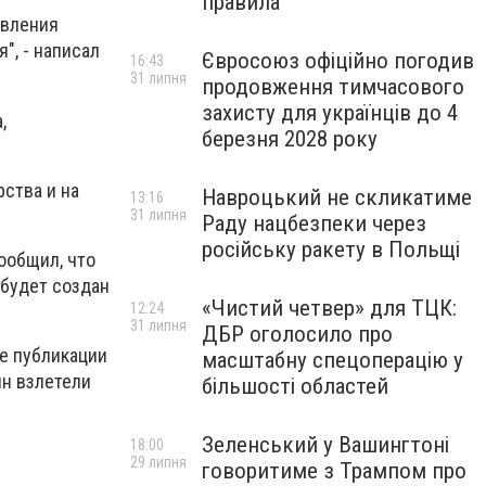
правила
овления
", - написал
Євросоюз офіційно погодив
16:43
31 липня
продовження тимчасового
захисту для українців до 4
,
березня 2028 року
ства и на
Навроцький не скликатиме
13:16
31 липня
Раду нацбезпеки через
російську ракету в Польщі
ообщил, что
 будет создан
«Чистий четвер» для ТЦК:
12:24
31 липня
ДБР оголосило про
ле публикации
масштабну спецоперацію у
ин взлетели
більшості областей
Зеленський у Вашингтоні
18:00
29 липня
говоритиме з Трампом про