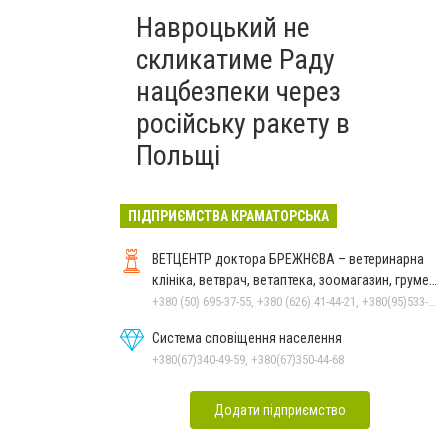
Навроцький не
скликатиме Раду
нацбезпеки через
російську ракету в
Польщі
ПІДПРИЄМСТВА КРАМАТОРСЬКА
ВЕТЦЕНТР доктора БРЕЖНЄВА – ветеринарна
клініка, ветврач, ветаптека, зоомагазин, грумер,
стрижки.
+380 (50) 695-37-55, +380 (626) 41-44-21, +380(95)533-90-03
Система сповіщення населення
+380(67)340-49-59, +380(67)350-44-68
Додати підприємство