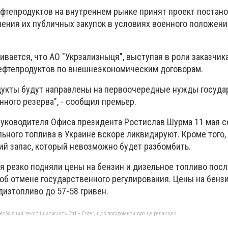
ефтепродуктов на внутреннем рынке принят проект постан
ения их публичных закупок в условиях военного положения
ается, что АО "Укрзализныця", выступая в роли заказчика
ефтепродуктов по внешнеэкономическим договорам.
укты будут направлены на первоочередные нужды государ
ного резерва", - сообщил премьер.
уководителя Офиса президента Ростислав Шурма 11 мая с
ьного топлива в Украине вскоре ликвидируют. Кроме того,
ий запас, который невозможно будет разбомбить.
я резко подняли цены на бензин и дизельное топливо пос
об отмене государственного регулирования. Цены на бенз
 дизтопливо до 57-58 гривен.
бхідний текст і натисніть Ctrl + Enter, щоб повідомити про це редакцію