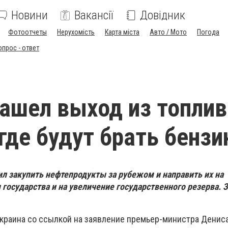
Новини
Вакансії
Довідник
Фотоотчеты
Нерухомість
Карта міста
Авто / Мото
Погода
опрос - ответ
ашел выход из топлив
 где будут брать бензи
л закупить нефтепродукты за рубежом и направить их на
осударства и на увеличение государственного резерва. 
краина со ссылкой на заявление премьер-министра Денис