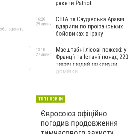
ракети Patriot
США та Саудівська Аравія
16:26
29 липня
вдарили по проіранських
тобы оценить
бойовиках в Іраку
Масштабні лісові пожежі: у
13:10
27 липня
Франції та Іспанії понад 220
тисяч людей покинули
домівки
ТОП НОВИНИ
Євросоюз офіційно
погодив продовження
тимчасового захисту