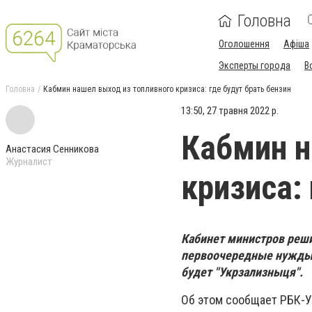
Головна
Оголошення
Афіша
Эксперты города
В
Головна
Кабмин нашел выход из топливного кризиса: где будут брать бензин
13:50, 27 травня 2022 р.
Кабмин н
Анастасия Сенникова
Журналист
кризиса:
Кабинет министров реши
первоочередные нужды г
будет "Укрзализныця".
Об этом сообщает РБК-У