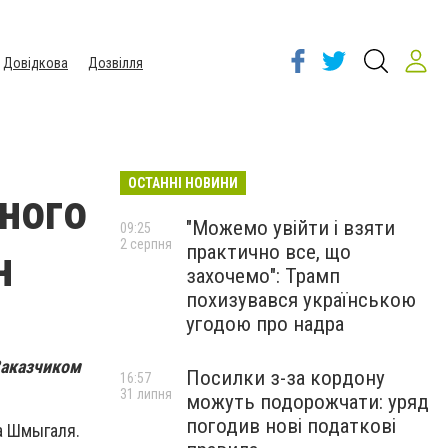
Довідкова
Дозвілля
ОСТАННІ НОВИНИ
ного
"Можемо увійти і взяти
09:25
2 серпня
практично все, що
н
захочемо": Трамп
похизувався українською
угодою про надра
Заказчиком
Посилки з-за кордону
16:57
31 липня
можуть подорожчати: уряд
погодив нові податкові
а Шмыгаля.