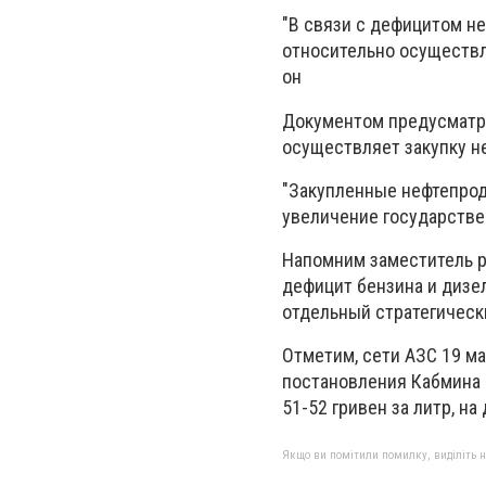
"В связи с дефицитом н
относительно осуществл
он
Документом предусматрив
осуществляет закупку н
"Закупленные нефтепрод
увеличение государствен
Напомним заместитель р
дефицит бензина и дизел
отдельный стратегическ
Отметим, сети АЗС 19 ма
постановления Кабмина 
51-52 гривен за литр, на
Якщо ви помітили помилку, виділіть нео