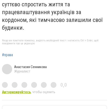
суттєво спростить життя та
працевлаштування українців за
кордоном, які тимчасово залишили свої
будинки.
Якщо ви помітили помилку, виділіть необхідний текст і натисніть Ctrl + Enter, щоб
повідомити про це редакцію
#права
Анастасия Сенникова
Журналист
0,0
Авторизируйтесь
, чтобы оценить