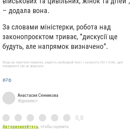
військових та цивільних, жінок та дітей",
– додала вона.
За словами міністерки, робота над
законопроєктом триває, "дискусії ще
будуть, але напрямок визначено".
Якщо ви помітили помилку, виділіть необхідний текст і натисніть Ctrl + Enter, щоб
повідомити про це редакцію
#РФ
Анастасия Сенникова
Журналист
0,0
Авторизируйтесь
, чтобы оценить