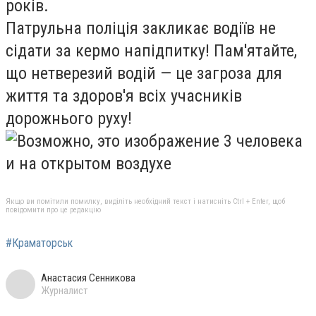
років.
Патрульна поліція закликає водіїв не
сідати за кермо напідпитку! Пам'ятайте,
що нетверезий водій — це загроза для
життя та здоров'я всіх учасників
дорожнього руху!
Якщо ви помітили помилку, виділіть необхідний текст і натисніть Ctrl + Enter, щоб
повідомити про це редакцію
#Краматорськ
Анастасия Сенникова
Журналист