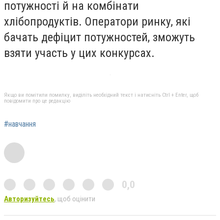
потужності й на комбінати
хлібопродуктів. Оператори ринку, які
бачать дефіцит потужностей, зможуть
взяти участь у цих конкурсах.
Якщо ви помітили помилку, виділіть необхідний текст і натисніть Ctrl + Enter, щоб
повідомити про це редакцію
#навчання
0,0
Авторизуйтесь
, щоб оцінити