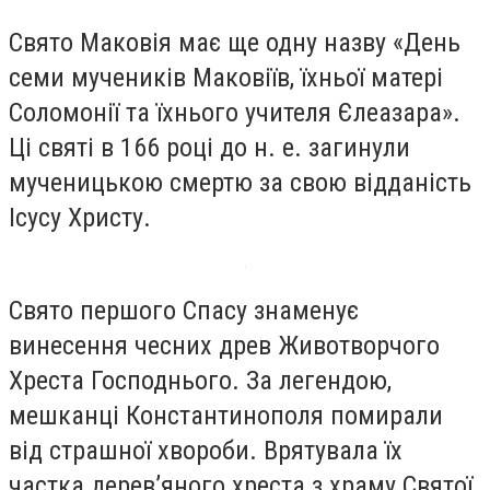
Свято Маковія має ще одну назву «День
семи мучеників Маковіїв, їхньої матері
Соломонії та їхнього учителя Єлеазара».
Ці святі в 166 році до н. е. загинули
мученицькою смертю за свою відданість
Ісусу Христу.
Свято першого Спасу знаменує
винесення чесних древ Животворчого
Хреста Господнього. За легендою,
мешканці Константинополя помирали
від страшної хвороби. Врятувала їх
частка дерев’яного хреста з храму Святої