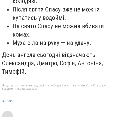
колодязі.
Після свята Спасу вже не можна
купатись у водоймі.
На свято Спасу не можна вбивати
комах.
Муха сіла на руку — на удачу.
День ангела сьогодні відзначають:
Олександра, Дмитро, Софія, Антоніна,
Тимофій.
Якщо ви помітили помилку, виділіть необхідний текст і натисніть Ctrl + Enter, щоб
повідомити про це редакцію
#спас