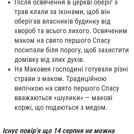
Після освячення в церкві оберіг з
трав клали за іконами, щоб він
оберігав власників будинку від
хвороб та всього лихого. Освяченим
маком на свято першого Спасу
посипали біля порогу, щоб захистити
домівку від злих духів.
На Маковея господині готували різні
страви з маком. Традиційною
випічкою на свято першого Спасу
вважаються «шулики» — макові
коржі, що подаються з медом.
Існує повір'я що 14 серпня не можна