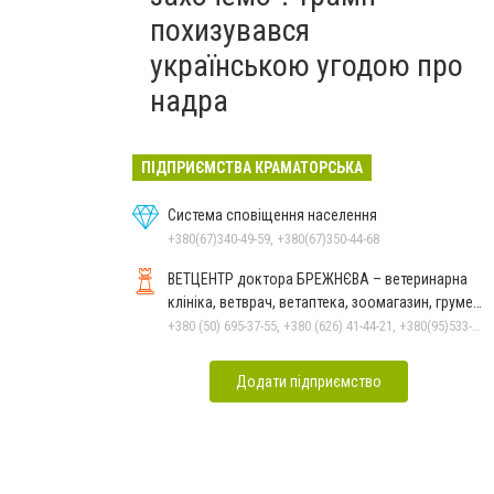
похизувався
українською угодою про
надра
ПІДПРИЄМСТВА КРАМАТОРСЬКА
Система сповіщення населення
+380(67)340-49-59, +380(67)350-44-68
ВЕТЦЕНТР доктора БРЕЖНЄВА – ветеринарна
клініка, ветврач, ветаптека, зоомагазин, грумер,
стрижки.
+380 (50) 695-37-55, +380 (626) 41-44-21, +380(95)533-90-03
Додати підприємство