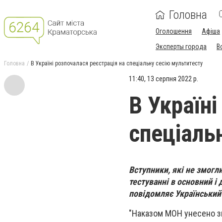
Головна
Оголошення
Афіша
Эксперты города
В
Головна
В Україні розпочалася реєстрація на спеціальну сесію мультитесту
11:40, 13 серпня 2022 р.
В Україні
спеціаль
Вступники, які не змог
тестуванні в основний і
повідомляє Український 
"Наказом МОН унесено зм