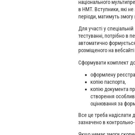
національного мультипре
в НМТ. Вступники, які не
періоди, матимуть змогу
Для участі у спеціальній
тестуванні, потрібно в п
автоматично формується 
розміщеного на вебсайт
Сформувати комплект док
оформлену реєстрац
копію паспорта,
копію документа пр
створення особлив
оцінювання за фор
Все це треба надіслати д
зазначено в контрольно-
Якщо немає змоги скорис