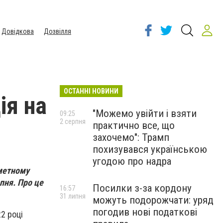
Довідкова
Дозвілля
ОСТАННІ НОВИНИ
ія на
"Можемо увійти і взяти
09:25
2 серпня
практично все, що
захочемо": Трамп
похизувався українською
угодою про надра
дметному
рпня. Про це
Посилки з-за кордону
16:57
31 липня
можуть подорожчати: уряд
погодив нові податкові
2 році