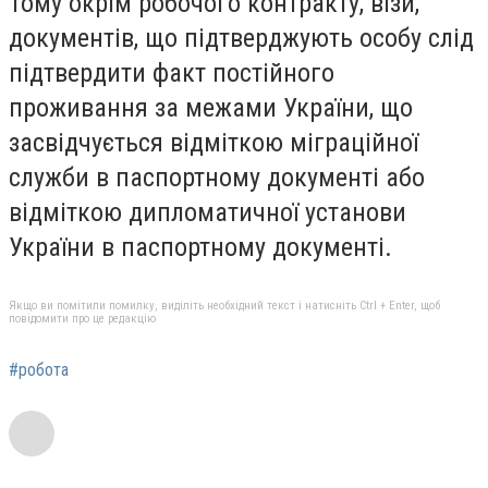
Тому окрім робочого контракту, візи,
документів, що підтверджують особу слід
підтвердити факт постійного
проживання за межами України, що
засвідчується відміткою міграційної
служби в паспортному документі або
відміткою дипломатичної установи
України в паспортному документі.
Якщо ви помітили помилку, виділіть необхідний текст і натисніть Ctrl + Enter, щоб
повідомити про це редакцію
#робота