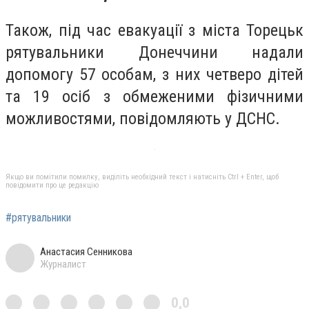
Також, під час евакуації з міста Торецьк
рятувальники Донеччини надали
допомогу 57 особам, з них четверо дітей
та 19 осіб з обмеженими фізичними
можливостями, повідомляють у ДСНС.
Якщо ви помітили помилку, виділіть необхідний текст і натисніть Ctrl + Enter, щоб
повідомити про це редакцію
#рятувальники
Анастасия Сенникова
Журналист
0,0