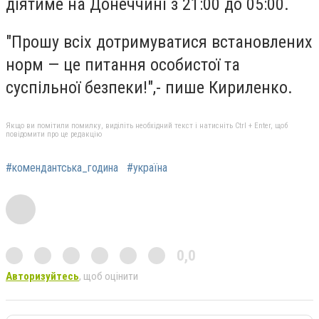
діятиме на Донеччині з 21:00 до 05:00.
"Прошу всіх дотримуватися встановлених
норм — це питання особистої та
суспільної безпеки!",- пише Кириленко.
Якщо ви помітили помилку, виділіть необхідний текст і натисніть Ctrl + Enter, щоб
повідомити про це редакцію
#комендантська_година
#україна
0,0
Авторизуйтесь
, щоб оцінити