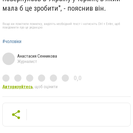
мала б це зробити", - пояснив він.
Якщо ви помітили помилку, виділіть необхідний текст і натисніть Ctrl + Enter, щоб
повідомити про це редакцію
#чоловіки
Анастасия Сенникова
Журналист
0,0
Авторизуйтесь
, щоб оцінити