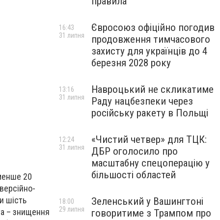
правила
Євросоюз офіційно погодив
16:43
31 липня
продовження тимчасового
захисту для українців до 4
березня 2028 року
Навроцький не скликатиме
13:16
31 липня
Раду нацбезпеки через
російську ракету в Польщі
«Чистий четвер» для ТЦК:
12:24
31 липня
ДБР оголосило про
масштабну спецоперацію у
більшості областей
менше 20
иверсійно-
и шість
Зеленський у Вашингтоні
18:00
29 липня
та – знищення
говоритиме з Трампом про