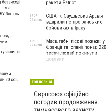
ід безвиході
ракети Patriot
 – ми
СБУ Василь
США та Саудівська Аравія
16:26
29 липня
вдарили по проіранських
бойовиках в Іраку
дповідні
Масштабні лісові пожежі: у
дчим.
13:10
27 липня
Франції та Іспанії понад 220
нтування та
тисяч людей покинули
домівки
лону з
ли 20 осіб.
ТОП НОВИНИ
Євросоюз офіційно
погодив продовження
тимчасового захисту