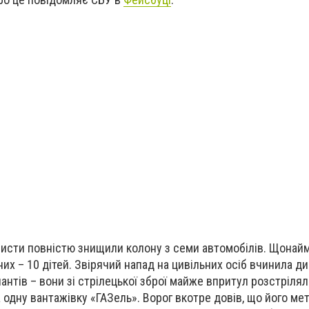
шисти повністю знищили колону з семи автомобілів. Щонай
них – 10 дітей. Звірячий напад на цивільних осіб вчинила д
антів – вони зі стрілецької зброї майже впритул розстрілял
а одну вантажівку «ГАЗель». Ворог вкотре довів, що його ме