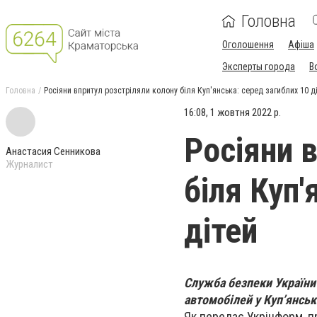
Головна
Оголошення
Афіша
Эксперты города
В
Головна
Росіяни впритул розстріляли колону біля Куп'янська: серед загиблих 10 д
16:08, 1 жовтня 2022 р.
Росіяни 
Анастасия Сенникова
Журналист
біля Куп'
дітей
Служба безпеки України 
автомобілей у Куп’янськ
Як передає Укрінформ, п