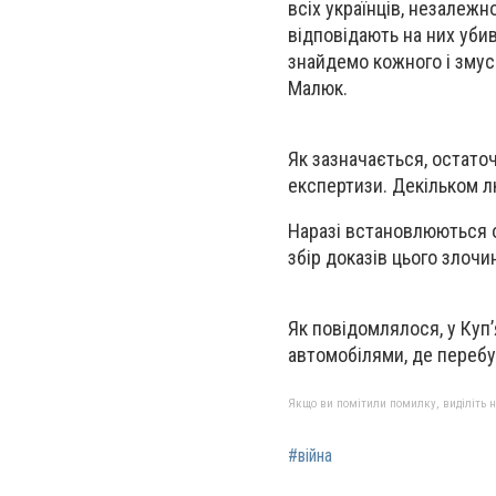
всіх українців, незалежно
відповідають на них уби
знайдемо кожного і змуcи
Малюк.
Як зазначається, остато
експертизи. Декільком л
Наразі встановлюються о
збір доказів цього злоч
Як повідомлялося, у Куп’
автомобілями, де перебув
Якщо ви помітили помилку, виділіть нео
#війна