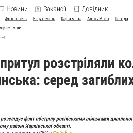
Новини
Вакансії
Довідник
Фотоотчеты
Нерухомість
Карта міста
Авто / Мото
Погода
опрос - ответ
ітей
впритул розстріляли к
янська: серед загибли
розслідує факт обстрілу російськими військами цивільної
ому районі Харківської області.
ро це повідомляє СБУ в
Фейсбуці
.