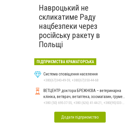
Навроцький не
скликатиме Раду
нацбезпеки через
російську ракету в
Польщі
ПІДПРИЄМСТВА КРАМАТОРСЬКА
Система сповіщення населення
+380(67)340-49-59, +380(67)350-44-68
ВЕТЦЕНТР доктора БРЕЖНЄВА – ветеринарна
клініка, ветврач, ветаптека, зоомагазин, грумер,
стрижки.
+380 (50) 695-37-55, +380 (626) 41-44-21, +380(95)533-90-03
Додати підприємство