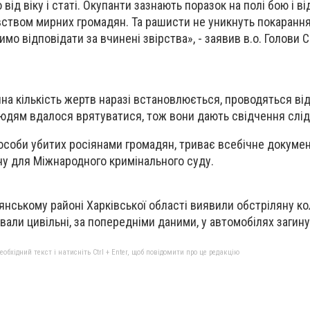
 від віку і статі. Окупанти зазнають поразок на полі бою і в
вством мирних громадян. Та рашисти не уникнуть покарання
мо відповідати за вчинені звірства», - заявив в.о. Голови 
чна кількість жертв наразі встановлюється, проводяться ві
юдям вдалося врятуватися, тож вони дають свідчення слі
соби убитих росіянами громадян, триває всебічне докуме
ину для Міжнародного кримінального суду.
янському районі Харківської області виявили обстріляну ко
али цивільні, за попередніми даними, у автомобілях загину
бхідний текст і натисніть Ctrl + Enter, щоб повідомити про це редакцію