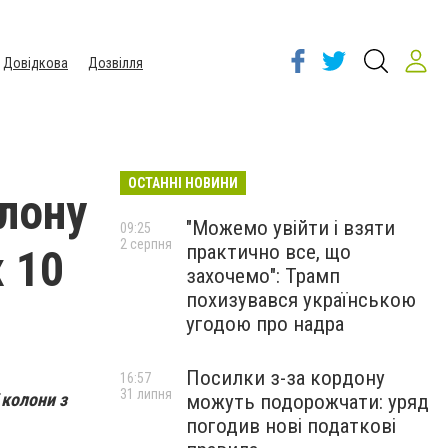
Довідкова
Дозвілля
ОСТАННІ НОВИНИ
олону
"Можемо увійти і взяти
09:25
2 серпня
практично все, що
х 10
захочемо": Трамп
похизувався українською
угодою про надра
Посилки з-за кордону
16:57
31 липня
 колони з
можуть подорожчати: уряд
погодив нові податкові