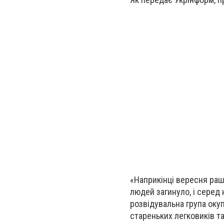
«Наприкінці вересня ра
людей загинуло, і серед 
розвідувальна група окуп
стареньких легковиків т