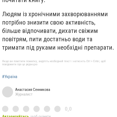
Людям із хронічними захворюваннями
потрібно знизити свою активність,
більше відпочивати, дихати свіжим
повітрям, пити достатньо води та
тримати під руками необхідні препарати.
Якщо ви помітили помилку, виділіть необхідний текст і натисніть Ctrl + Enter, щоб
повідомити про це редакцію
#Україна
Анастасия Сенникова
Журналист
0,0
Авторизуйтесь
, щоб оцінити