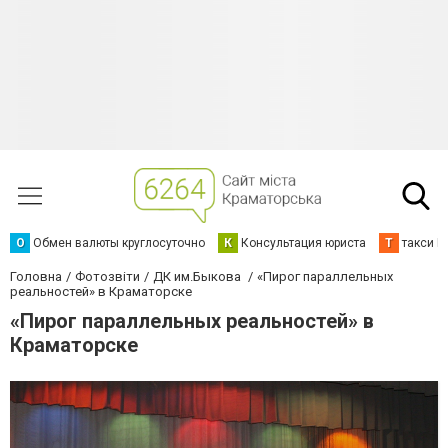
О
Обмен валюты круглосуточно
К
Консультация юриста
Т
такси К
Головна
Фотозвіти
ДК им.Быкова
«Пирог параллельных
реальностей» в Краматорске
«Пирог параллельных реальностей» в
Краматорске