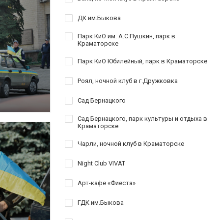
ДК им.Быкова
Парк КиО им. А.С.Пушкин, парк в
Краматорске
Парк КиО Юбилейный, парк в Краматорске
Роял, ночной клуб в г.Дружковка
Сад Бернацкого
Сад Бернацкого, парк культуры и отдыха в
Краматорске
Чарли, ночной клуб в Краматорске
Night Club VIVAT
Арт-кафе «Фиеста»
ГДК им.Быкова