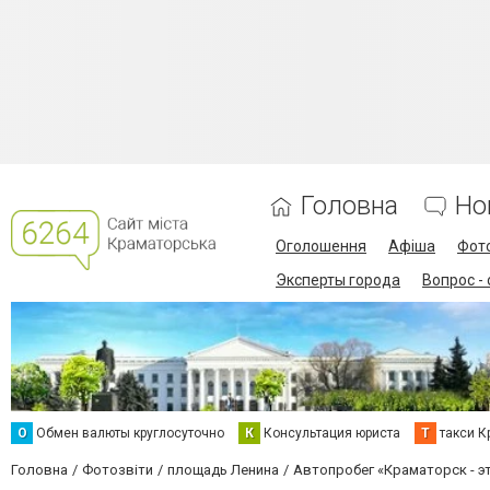
Головна
Но
Оголошення
Афіша
Фот
Эксперты города
Вопрос -
О
Обмен валюты круглосуточно
К
Консультация юриста
Т
такси К
Головна
Фотозвіти
площадь Ленина
Автопробег «Краматорск - эт