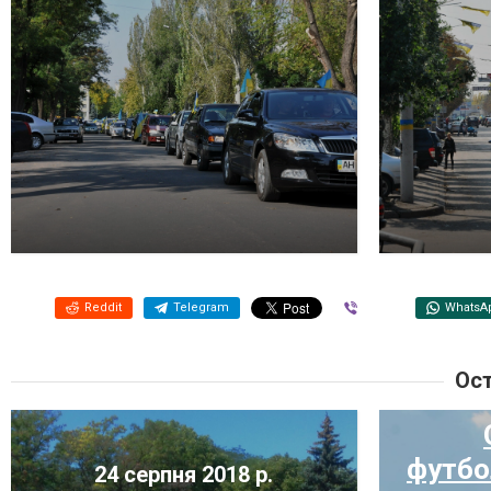
Reddit
Telegram
Viber
WhatsA
Ост
19
футбо
24 серпня 2018 р.