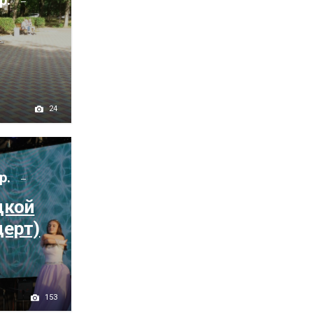
р.
24
р.
цкой
церт)
153