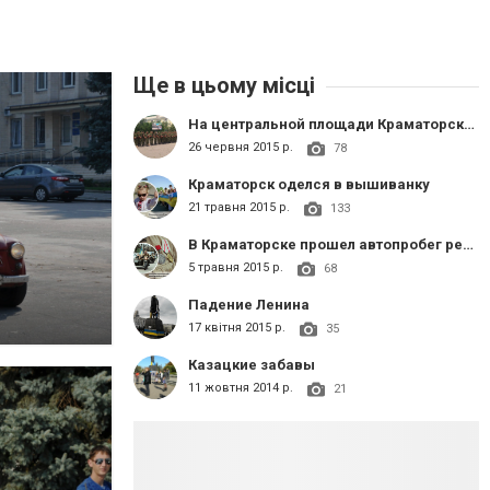
Ще в цьому місці
На центральной площади Краматорска состоялось мероприятие посвященное Дню Конституции
26 червня 2015 р.
78
Краматорск оделся в вышиванку
21 травня 2015 р.
133
В Краматорске прошел автопробег ретротехники времен II мировой войны (возложение цветов, концерт)
5 травня 2015 р.
68
Падение Ленина
17 квітня 2015 р.
35
Казацкие забавы
11 жовтня 2014 р.
21