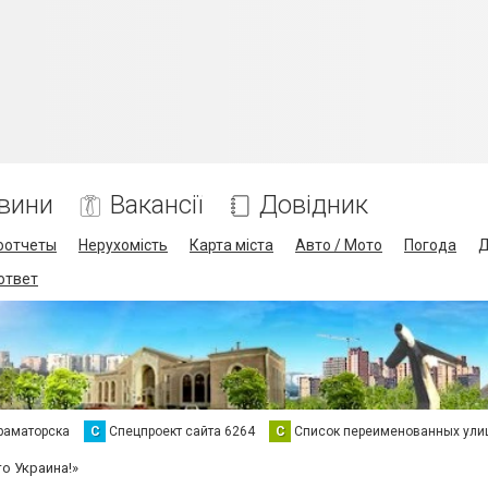
вини
Вакансії
Довідник
оотчеты
Нерухомість
Карта міста
Авто / Мото
Погода
Д
 ответ
раматорска
С
Спецпроект сайта 6264
С
Список переименованных ули
о Украина!»