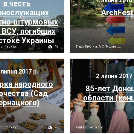
1 липня 2018 
в честь
ннослужащих
ArchFest
тно-штурмовых
 ВСУ, погибших
остоке Украины
46
, парк кул...
Парк КиО им. А.С.Пушкин,...
 липня 2017 р.
2 липня 2017 
рка народного
85-лет Доне
рчества (Сад
области (кон
ернацкого)
26
, парк кул...
Сад Бернацкого