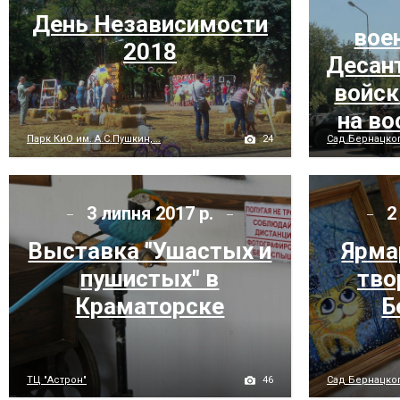
День Независимости
вое
2018
Десан
войск
на в
24
Парк КиО им. А.С.Пушкин,...
Сад Бернацкого
3 липня 2017 р.
2
Выставка "Ушастых и
Ярма
пушистых" в
тво
Краматорске
Б
46
ТЦ "Астрон"
Сад Бернацкого