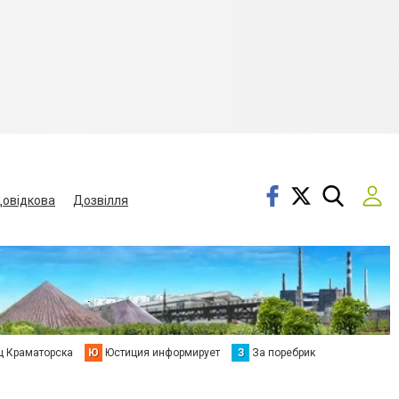
овідкова
Дозвілля
ц Краматорска
Ю
Юстиция информирует
З
За поребрик