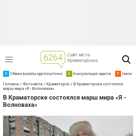
О
Обмен валюты круглосуточно
К
Консультация юриста
Т
такси К
Головна
Фотозвіти
Краматорск
В Краматорске состоялся
марш мира «Я - Волноваха»
В Краматорске состоялся марш мира «Я -
Волноваха»