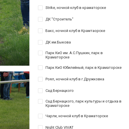
Strike, ночной клуб в краматорске
ДК "Строитель"
Бакс, ночной клуб в Крамтаорске
ДК им.Быкова
Парк КиО им. А.С.Пушкин, парк в
Краматорске
Парк КиО Юбилейный, парк в Краматорске
Роял, ночной клуб в г.Дружковка
Сад Бернацкого
Сад Бернацкого, парк культуры и отдыха в
Краматорске
Чарли, ночной клуб в Краматорске
Night Club VIVAT