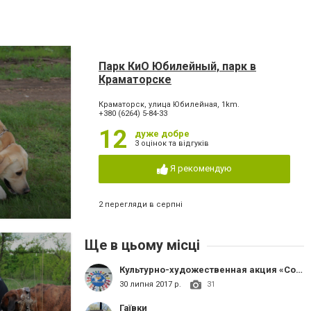
Парк КиО Юбилейный, парк в
Краматорске
Краматорск, улица Юбилейная, 1km.
+380 (6264) 5-84-33
12
дуже добре
3 оцінок та відгуків
Я рекомендую
2 перегляди в серпні
Ще в цьому місці
Культурно-художественная акция «Совместное желание миллионов сердец построит счастливую страну»
30 липня 2017 р.
31
Гаївки