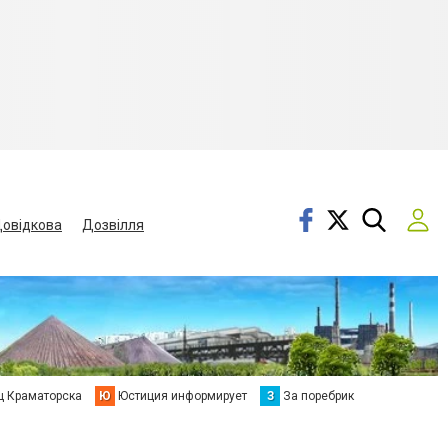
овідкова
Дозвілля
ц Краматорска
Ю
Юстиция информирует
З
За поребрик