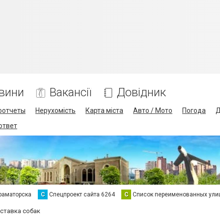
вини
Вакансії
Довідник
оотчеты
Нерухомість
Карта міста
Авто / Мото
Погода
Д
 ответ
раматорска
С
Спецпроект сайта 6264
С
Список переименованных ули
ставка собак