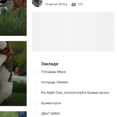
13 квітня 2015 р.
208
Заклади
Площадь Мира
площадь Ленина
Ria Night Club, ночной клуб в Краматорске
Краматорск
ДКиТ НКМЗ