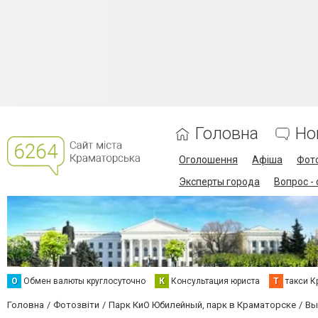
Головна
Но
Оголошення
Афіша
Фот
Эксперты города
Вопрос -
О
Обмен валюты круглосуточно
К
Консультация юриста
Т
такси К
Головна
Фотозвіти
Парк КиО Юбилейный, парк в Краматорске
Вы