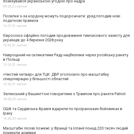
похизувався українською угодою про надра
09:25,
2 серпня
Посилки з-за кордону можуть подорожчати: уряд погодив нові
податкові правила
16:57,
31 липня
Євросоюз офіційно погодив продовження тимчасового захисту для
українців до 4 березня 2028 року
16:43,
31 липня
Навроцький не скликатиме Раду нацбезпеки через російську ракету
в Польщі
13:16,
31 липня
«Чистий четвер» для ТЦК: ДБР оголосило про масштабну
спецоперацію у більшості областей
12:24,
31 липня
Зеленський у Вашингтоні говоритиме з Трампом про ракети Patriot
18:00,
29 липня
США та Саудівська Аравія вдарили по проіранських бойовиках в
Іраку
16:26,
29 липня
Масштабні лісові пожежі: у Франції та Іспанії понад 220 тисяч людей
покинули домівки