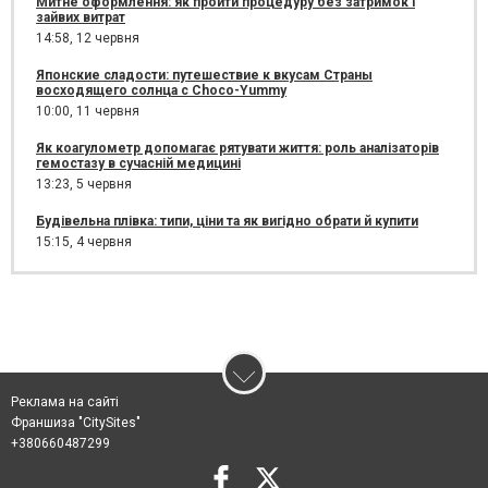
Митне оформлення: як пройти процедуру без затримок і
зайвих витрат
14:58,
12 червня
Японские сладости: путешествие к вкусам Страны
восходящего солнца с Choco-Yummy
10:00,
11 червня
Як коагулометр допомагає рятувати життя: роль аналізаторів
гемостазу в сучасній медицині
13:23,
5 червня
Будівельна плівка: типи, ціни та як вигідно обрати й купити
15:15,
4 червня
Реклама на сайті
Франшиза "CitySites"
+380660487299