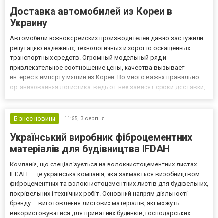
Доставка автомобилей из Кореи в
Украину
Автомобили южнокорейских производителей давно заслужили
репутацию надежных, технологичных и хорошо оснащенных
транспортных средств. Огромный модельный ряд и
привлекательное соотношение цены, качества вызывает
интерес к импорту машин из Кореи. Во много важна правильно
организованная логистика, ведь от нее зависят сроки доставки,
сохранность автомобиля и корректное оформление документов.
Компания Naviline предлагает комплексное сопровождение
перевозки автомо...
Бізнес новини
11:55,
3 серпня
Український виробник фіброцементних
матеріалів для будівництва IFDAH
Компанія, що спеціалізується на волокнистоцементних листах
IFDAH — це українська компанія, яка займається виробництвом
фіброцементних та волокнистоцементних листів для будівельних,
покрівельних і технічних робіт. Основний напрям діяльності
бренду — виготовлення листових матеріалів, які можуть
використовуватися для приватних будинків, господарських