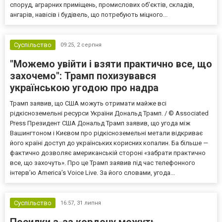
споруд, аграрних приміщень, промислових об’єктів, складів,
ангарів, навісів і будівель, що потребують міцного...
Суспільство
09:25,
2 серпня
"Можемо увійти і взяти практично все, що
захочемо": Трамп похизувався
українською угодою про надра
Трамп заявив, що США можуть отримати майже всі
рідкісноземельні ресурси України Дональд Трамп. / © Associated
Press Президент США Дональд Трамп заявив, що угода між
Вашингтоном і Києвом про рідкісноземельні метали відкриває
його країні доступ до українських корисних копалин. Ба більше —
фактично дозволяє американській стороні «забрати практично
все, що захочуть». Про це Трамп заявив під час телефонного
інтерв’ю America’s Voice Live. За його словами, угода...
Суспільство
16:57,
31 липня