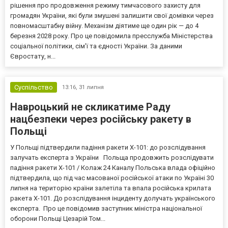
рішення про продовження режиму тимчасового захисту для
громадян України, які були змушені залишити свої домівки через
повномасштабну війну. Механізм діятиме ще один рік — до 4
березня 2028 року. Про це повідомила пресслужба Міністерства
соціальної політики, сім'ї та єдності України. За даними
Євростату, н...
Суспільство
13:16,
31 липня
Навроцький не скликатиме Раду
нацбезпеки через російську ракету в
Польщі
У Польщі підтвердили падіння ракети Х-101: до розслідування
залучать експерта з України Польща продовжить розслідувати
падіння ракети Х-101 / Колаж 24 Каналу Польська влада офіційно
підтвердила, що під час масованої російської атаки по Україні 30
липня на територію країни залетіла та впала російська крилата
ракета Х-101. До розслідування інциденту долучать українського
експерта. Про це повідомив заступник міністра національної
оборони Польщі Цезарій Том...