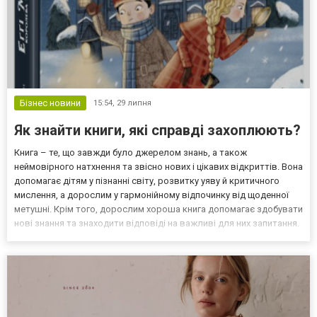
Бізнес новини
15:54,
29 липня
Як знайти книги, які справді захоплюють?
Книга – те, що завжди було джерелом знань, а також
неймовірного натхнення та звісно нових і цікавих відкриттів. Вона
допомагає дітям у пізнанні світу, розвитку уяву й критичного
мислення, а дорослим у гармонійному відпочинку від щоденної
метушні. Крім того, дорослим хороша книга допомагає здобувати
нові знання та знаходити відповіді на важливі для них запитання.
Ось чому вибір надійного і перевіреного книжкового магазину –
те, що має велике значення. Хай т...