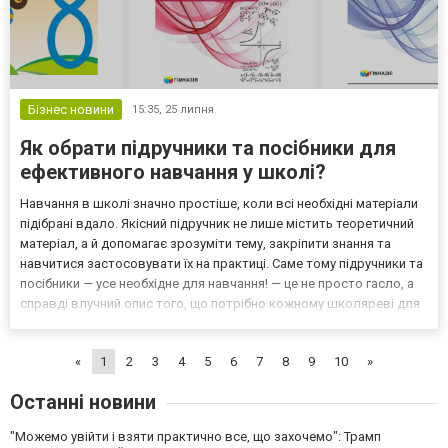
Бізнес новини
15:35,
25 липня
Як обрати підручники та посібники для
ефективного навчання у школі?
Навчання в школі значно простіше, коли всі необхідні матеріали
підібрані вдало. Якісний підручник не лише містить теоретичний
матеріал, а й допомагає зрозуміти тему, закріпити знання та
навчитися застосовувати їх на практиці. Саме тому підручники та
посібники — усе необхідне для навчання! — це не просто гасло, а
справді влучний опис того, що потрібно кожному школяреві для
комфортного освітнього процесу. Коли книга написана
зрозумілою мовою, а завдання побу...
«
1
2
3
4
5
6
7
8
9
10
»
Останні новини
"Можемо увійти і взяти практично все, що захочемо": Трамп