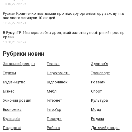
13:10,
27 липня
Руслан Кравченко повідомив про підозру організатору заходу, під
час якого загинули 10 людей
11:25,
27 липня
В Румунії F-16 вперше збив дрон, який залетів у повітряний простір
країни
13:00,
25 липня
Рубрики новин
Загальний розділ
Техніка
Здоров'я
Туризм
Нерухомість
Транспорт
Будівництво
Відпочинок
Розваги
Бізнес
Меблі
Спорт
Жіночий розділ
Інтернет
Культура
Економіка
Інтер'єр
Мода
Кулінарія
Послуги
Родина
Подорожі
Робота
Дитячий розділ