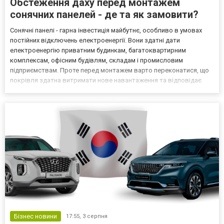
Обстеження даху перед монтажем
сонячних панелей - де та як замовити?
Сонячні панелі - гарна інвестиція майбутнє, особливо в умовах
постійних відключень електроенергії. Вони здатні дати
електроенергію приватним будинкам, багатоквартирним
комплексам, офісним будівлям, складам і промисловим
підприємствам. Проте перед монтажем варто переконатися, що
покрівля здатна витримати нове навантаження та відповідає
технічним вимогам. Саме для цього проводиться комплексне
технічне обстеження даху, детальніше про яке можна почитати на
сай...
Бізнес новини
17:55,
3 серпня