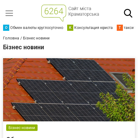
О
Обмен валюты круглосуточно
К
Консультация юриста
Т
такси К
Головна
Бізнес новини
Бізнес новини
Бізнес новини