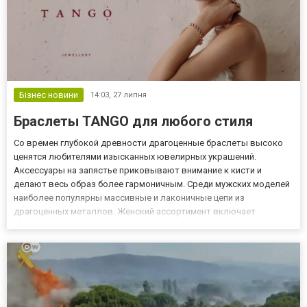
Бізнес новини
14:03,
27 липня
Браслеты TANGO для любого стиля
Со времен глубокой древности драгоценные браслеты высоко
ценятся любителями изысканных ювелирных украшений.
Аксессуары на запястье приковывают внимание к кисти и
делают весь образ более гармоничным. Среди мужских моделей
наиболее популярны массивные и лаконичные цепи из
драгоценных металлов. Женский ассортимент включает
классические изделия на запястье, а также изящные варианты на
щиколотку. Где подобрать нужный браслет В онлайн-каталоге
TANGO легко подбир...