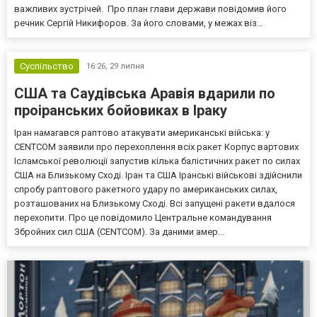
важливих зустрічей. Про план глави держави повідомив його
речник Сергій Никифоров. За його словами, у межах віз...
Суспільство
16:26,
29 липня
США та Саудівська Аравія вдарили по
проіранських бойовиках в Іраку
Іран намагався раптово атакувати американські війська: у
CENTCOM заявили про перехоплення всіх ракет Корпус вартових
Ісламської революції запустив кілька балістичних ракет по силах
США на Близькому Сході. Іран та США Іранські військові здійснили
спробу раптового ракетного удару по американських силах,
розташованих на Близькому Сході. Всі запущені ракети вдалося
перехопити. Про це повідомило Центральне командування
Збройних сил США (CENTCOM). За даними амер...