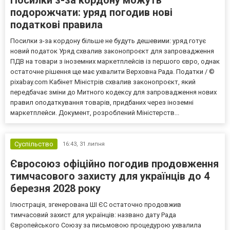
Посилки з-за кордону можуть
подорожчати: уряд погодив нові
податкові правила
Посилки з-за кордону більше не будуть дешевими: уряд готує
новий податок Уряд схвалив законопроєкт для запровадження
ПДВ на товари з іноземних маркетплейсів із першого євро, однак
остаточне рішення ще має ухвалити Верховна Рада. Податки / ©
pixabay.com Кабінет Міністрів схвалив законопроєкт, який
передбачає зміни до Митного кодексу для запровадження нових
правил оподаткування товарів, придбаних через іноземні
маркетплейси. Документ, розроблений Міністерств...
Суспільство
16:43,
31 липня
Євросоюз офіційно погодив продовження
тимчасового захисту для українців до 4
березня 2028 року
Ілюстрація, згенерована ШІ ЄС остаточно продовжив
тимчасовий захист для українців: названо дату Рада
Європейського Союзу за письмовою процедурою ухвалила