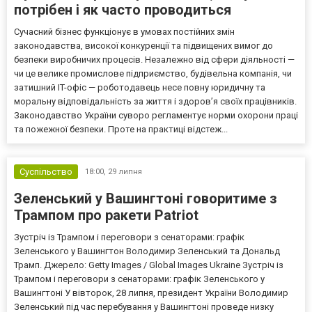
потрібен і як часто проводиться
Сучасний бізнес функціонує в умовах постійних змін
законодавства, високої конкуренції та підвищених вимог до
безпеки виробничих процесів. Незалежно від сфери діяльності —
чи це велике промислове підприємство, будівельна компанія, чи
затишний IT-офіс — роботодавець несе повну юридичну та
моральну відповідальність за життя і здоров’я своїх працівників.
Законодавство України суворо регламентує норми охорони праці
та пожежної безпеки. Проте на практиці відстеж...
Суспільство
18:00,
29 липня
Зеленський у Вашингтоні говоритиме з
Трампом про ракети Patriot
Зустріч із Трампом і переговори з сенаторами: графік
Зеленського у Вашингтон Володимир Зеленський та Дональд
Трамп. Джерело: Getty Images / Global Images Ukraine Зустріч із
Трампом і переговори з сенаторами: графік Зеленського у
Вашингтоні У вівторок, 28 липня, президент України Володимир
Зеленський під час перебування у Вашингтоні проведе низку