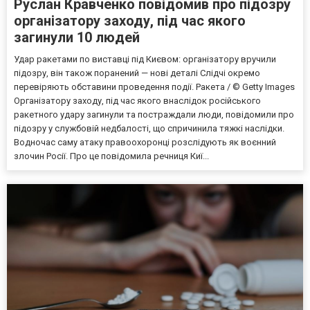
Руслан Кравченко повідомив про підозру
організатору заходу, під час якого
загинули 10 людей
Удар ракетами по виставці під Києвом: організатору вручили
підозру, він також поранений — нові деталі Слідчі окремо
перевіряють обставини проведення події. Ракета / © Getty Images
Організатору заходу, під час якого внаслідок російського
ракетного удару загинули та постраждали люди, повідомили про
підозру у службовій недбалості, що спричинила тяжкі наслідки.
Водночас саму атаку правоохоронці розслідують як воєнний
злочин Росії. Про це повідомила речниця Киї...