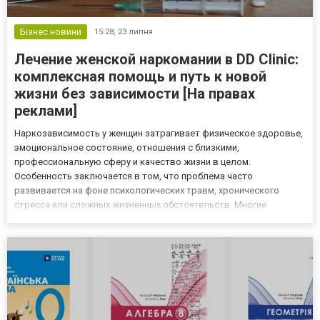
Бізнес новини
15:28,
23 липня
Лечение женской наркомании в DD Clinic:
комплексная помощь и путь к новой
жизни без зависимости [На правах
реклами]
Наркозависимость у женщин затрагивает физическое здоровье,
эмоциональное состояние, отношения с близкими,
профессиональную сферу и качество жизни в целом.
Особенность заключается в том, что проблема часто
развивается на фоне психологических травм, хронического
стресса или сложных жизненных обстоятельств. Многие
женщины долго скрывают происходящее из-за страха
осуждения, чувства вины или переживаний за свою семью.
Специализированное лечение женской наркоман...