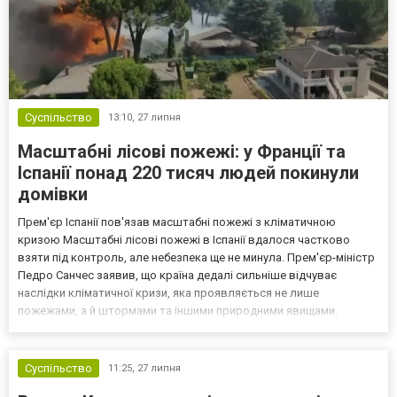
Суспільство
13:10,
27 липня
Масштабні лісові пожежі: у Франції та
Іспанії понад 220 тисяч людей покинули
домівки
Прем'єр Іспанії пов'язав масштабні пожежі з кліматичною
кризою Масштабні лісові пожежі в Іспанії вдалося частково
взяти під контроль, але небезпека ще не минула. Прем'єр-міністр
Педро Санчес заявив, що країна дедалі сильніше відчуває
наслідки кліматичної кризи, яка проявляється не лише
пожежами, а й штормами та іншими природними явищами.
Прем'єр-міністр Іспанії Педро Санчес заявив, що масштабні лісові
пожежі, які охопили країну, є ще одним свідченням наслі...
Суспільство
11:25,
27 липня