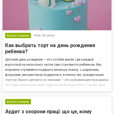
Бізнес новини
18:56,
30 липня
Как выбрать торт на день рождения
ребенка?
Детский день рождения — это особая магия, где каждый
взрослый на несколько часов сам становится ребенком. Мы
искренне стремимся подарить малышу сказку: с шариками,
фокусами, множеством подарков и, конечно же, грандиозным
тортом. Вынос десерта со свечами — это кульминация праздника,
которую именинник ждет едва ли не больше всего. Однако для
родителей выбор главного сладкого угощения часто
превращается в квест со звездочкой. Нужно найти баланс между
детским...
Бізнес новини
Аудит з охорони праці: що це, кому