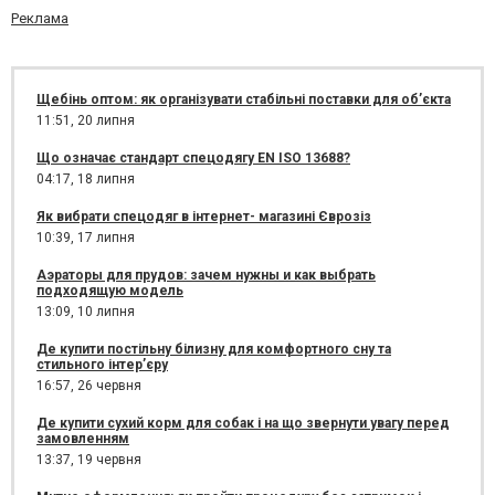
Реклама
Щебінь оптом: як організувати стабільні поставки для об’єкта
11:51,
20 липня
Що означає стандарт спецодягу EN ISO 13688?
04:17,
18 липня
Як вибрати спецодяг в інтернет- магазині Єврозіз
10:39,
17 липня
Аэраторы для прудов: зачем нужны и как выбрать
подходящую модель
13:09,
10 липня
Де купити постільну білизну для комфортного сну та
стильного інтер’єру
16:57,
26 червня
Де купити сухий корм для собак і на що звернути увагу перед
замовленням
13:37,
19 червня