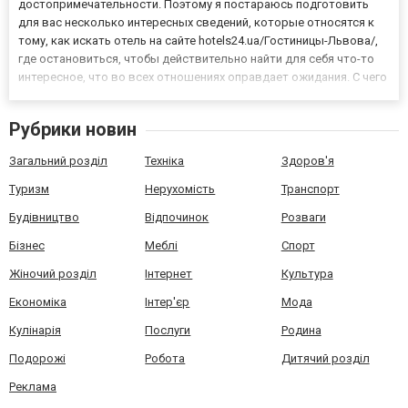
достопримечательности. Поэтому я постараюсь подготовить
для вас несколько интересных сведений, которые относятся к
тому, как искать отель на сайте hotels24.ua/Гостиницы-Львова/,
где остановиться, чтобы действительно найти для себя что-то
интересное, что во всех отношениях оправдает ожидания. С чего
начать поиск жилья? Вначале, конечно, вы должны подумать над
тем, куда приедете. Если аэропорт находи...
Рубрики новин
Загальний розділ
Техніка
Здоров'я
Туризм
Нерухомість
Транспорт
Будівництво
Відпочинок
Розваги
Бізнес
Меблі
Спорт
Жіночий розділ
Інтернет
Культура
Економіка
Інтер'єр
Мода
Кулінарія
Послуги
Родина
Подорожі
Робота
Дитячий розділ
Реклама