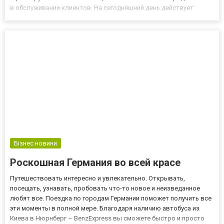
в обслуживании клиентов. На сегодняшний день действует
множество интересных предложений, которые направлены на
реализацию потребностей туристов. Преимущество ценовой
политики и большой вы...
Бізнес новини
Роскошная Германия во всей красе
Путешествовать интересно и увлекательно. Открывать,
посещать, узнавать, пробовать что-то новое и неизведанное
любят все. Поездка по городам Германии поможет получить все
эти моменты в полной мере. Благодаря наличию автобуса из
Киева в Нюрнберг – BenzExpress вы сможете быстро и просто