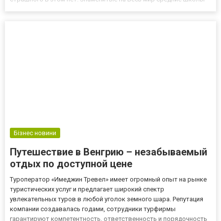
Англии известны не только уровнем образования, но и
преподавательским составом, который зорко следит...
Бізнес новини
Путешествие в Венгрию – незабываемый
отдых по доступной цене
Туроператор «Имеджин Тревел» имеет огромный опыт на рынке
туристических услуг и предлагает широкий спектр
увлекательных туров в любой уголок земного шара. Репутация
компании создавалась годами, сотрудники турфирмы
гарантируют компетентность, ответственность и порядочность