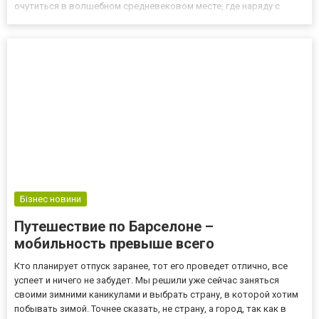
очутиться в волшебном средневековом месте, где наряду с
современными постройками отлично сохранились памятники
далекой старины. Каждый город величественной Германии по-
своему...
Бізнес новини
Путешествие по Барселоне –
мобильность превыше всего
Кто планирует отпуск заранее, тот его проведет отлично, все
успеет и ничего не забудет. Мы решили уже сейчас заняться
своими зимними каникулами и выбрать страну, в которой хотим
побывать зимой. Точнее сказать, не страну, а город, так как в