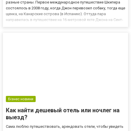
разные страны. Первое международное путешествие Шкипера
состоялось в 2008 году, когда Джон перевозил собаку, тогда еще
щенка, на Канарские острова (в Испанию). Оттуда пара
направилась в путешествие на 16-метровой яхте Джона на Сент-
Люсию в Вест-Индии. Шкипер очень легко перенес морскую
прогулку. По мнению Джона, он — прекрасный компаньон, потому
ч...
Бізнес новини
Как найти дешевый отель или ночлег на
выезд?
Сама люблю путешествовать, арендовать отели, чтобы увидеть