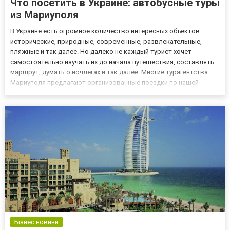
Что посетить в Украине: автобусные туры
из Мариуполя
В Украине есть огромное количество интересных объектов:
исторические, природные, современные, развлекательные,
пляжные и так далее. Но далеко не каждый турист хочет
самостоятельно изучать их до начала путешествия, составлять
маршрут, думать о ночлегах и так далее. Многие турагентства
Мариуполя предлагают организованные поездки по нашей
стране, но важно выбрать турфирму правильно. Почему каждый
второй турист выбирает Time To Travel? Все турфирмы
Мариуполя п...
Бізнес новини