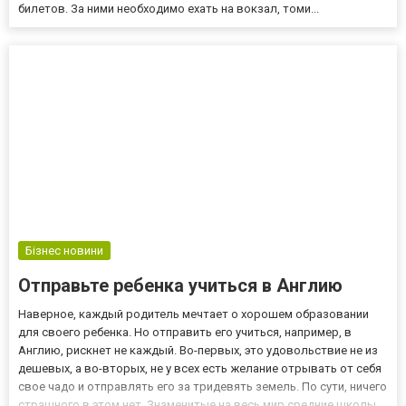
билетов. За ними необходимо ехать на вокзал, томи...
Бізнес новини
Отправьте ребенка учиться в Англию
Наверное, каждый родитель мечтает о хорошем образовании
для своего ребенка. Но отправить его учиться, например, в
Англию, рискнет не каждый. Во-первых, это удовольствие не из
дешевых, а во-вторых, не у всех есть желание отрывать от себя
свое чадо и отправлять его за тридевять земель. По сути, ничего
страшного в этом нет. Знаменитые на весь мир средние школы