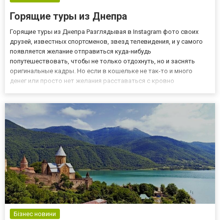
Горящие туры из Днепра
Горящие туры из Днепра Разглядывая в Instagram фото своих
друзей, известных спортсменов, звезд телевидения, и у самого
появляется желание отправиться куда-нибудь
попутешествовать, чтобы не только отдохнуть, но и заснять
оригинальные кадры. Но если в кошельке не так-то и много
денег или просто нет желания расставаться с кровно
заработанными, тогда следует обратить внимание на горящие
туры из Днепра. Они ничем существенным, кроме стоимости, не
отличаются от...
Бізнес новини