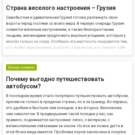
Страна веселого настроения – Грузия
Самобытная и удивительная Грузия готова распахнуть свои
ворота перед гостями со всего мира. В первую очередь Грузия
славится веселым настроением, а также бескорыстными
людьми, желающими предложить вкусные угощения, которые у
многих только на слуху. Особенно эта местность понравится тем,
кто любит приключения, колорит, а также тех, кто считает себя
гурманом. В Грузии есть все и для всех, включая горы, озера,
море, леса, а также субтропики. Приезжая в Грузии...
Бізнес новини
Почему выгодно путешествовать
автобусом?
В последнее время стало популярно путешествовать автобусом,
причем не только в пределах страны, но и за границу. Во-первых,
это удобнее и быстрее чем поездом, а во-вторых, безопаснее,
чем самолетом. В предвкушении такой поездки у нас, как
правило, поднимается настроение: легко, с ветерком, с
великолепными пейзажами за окном. Но все же ложка дегтя в
этой бочке меда имеется. Проблема порой заключена в покупке