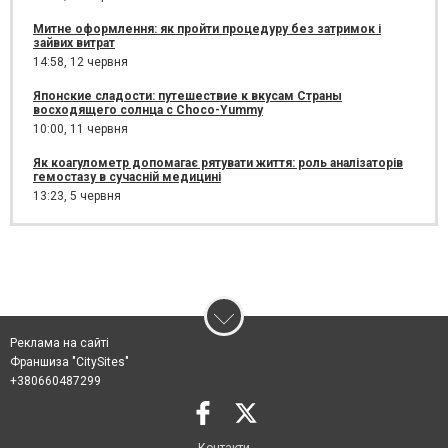
Митне оформлення: як пройти процедуру без затримок і
зайвих витрат
14:58,
12 червня
Японские сладости: путешествие к вкусам Страны
восходящего солнца с Choco-Yummy
10:00,
11 червня
Як коагулометр допомагає рятувати життя: роль аналізаторів
гемостазу в сучасній медицині
13:23,
5 червня
Реклама на сайті
Франшиза "CitySites"
+380660487299
Контакти