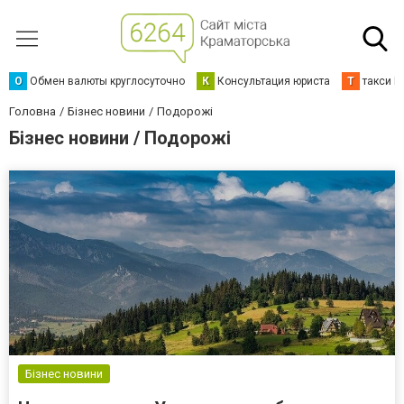
О
Обмен валюты круглосуточно
К
Консультация юриста
Т
такси К
Головна
Бізнес новини
Подорожі
Бізнес новини / Подорожі
Бізнес новини