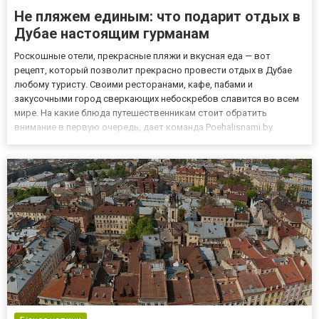
Не пляжем единым: что подарит отдых в
Дубае настоящим гурманам
Роскошные отели, прекрасные пляжи и вкусная еда — вот
рецепт, который позволит прекрасно провести отдых в Дубае
любому туристу. Своими ресторанами, кафе, пабами и
закусочными город сверкающих небоскребов славится во всем
мире. На какие блюда путешественникам стоит обратить
внимание в первую очередь, дает команда Poehalisnami.by.
Полезный совет. Начиная поиск тура в Дубай, подумайте, какая
система питания является для вас предпочтительной — «все
включено» и...