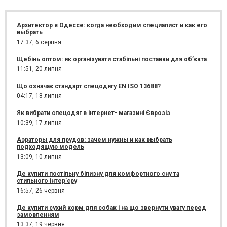
Архитектор в Одессе: когда необходим специалист и как его
выбрать
17:37,
6 серпня
Щебінь оптом: як організувати стабільні поставки для об’єкта
11:51,
20 липня
Що означає стандарт спецодягу EN ISO 13688?
04:17,
18 липня
Як вибрати спецодяг в інтернет- магазині Єврозіз
10:39,
17 липня
Аэраторы для прудов: зачем нужны и как выбрать
подходящую модель
13:09,
10 липня
Де купити постільну білизну для комфортного сну та
стильного інтер’єру
16:57,
26 червня
Де купити сухий корм для собак і на що звернути увагу перед
замовленням
13:37,
19 червня