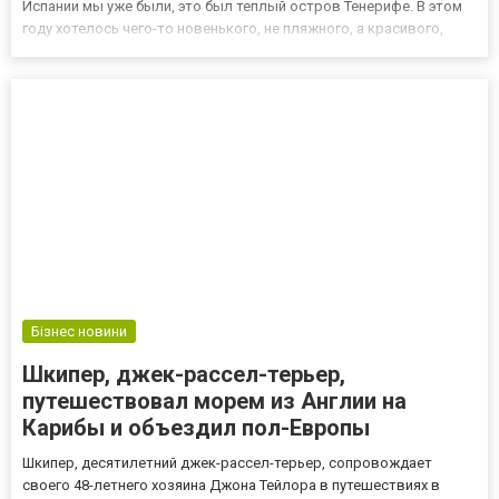
Испании мы уже были, это был теплый остров Тенерифе. В этом
году хотелось чего-то новенького, не пляжного, а красивого,
прогулочного шопинг-тура в прекрасном городе, например в
таком как Барселона. Я, как истинная женщи...
Бізнес новини
Шкипер, джек-рассел-терьер,
путешествовал морем из Англии на
Карибы и объездил пол-Европы
Шкипер, десятилетний джек-рассел-терьер, сопровождает
своего 48-летнего хозяина Джона Тейлора в путешествиях в