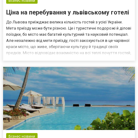
Бізнес новини
Ціна на перебування у львівському готелі
До Львова приїжджає велика кількість гостей з усієї України.
Мета приїзду може бути різною. Це і туристичні подорожі й ділові
поїздки, бо місто має багатий культурний та науковий потенціал.
Але незалежно від мети приїзду, гості закохуються в це чарівної
краси місто, що живе, зберігаючи культуру й традиції своїх
предків. Місто відповідає взаємністю на всі теплі почуття гостей,
та піклується, щоб перебування у Львові було приємним. Гостей
радо вітають львівс...
Бізнес новини