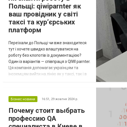
Польщі: qiwiparnter як
ваш провідник у світі
таксі та кур’єрських
платформ
Переїхали до Польщі чи вже знаходитеся
тут і хочете швидко влаштуватися на
роботу без клопотів із документацією?
Один із варіантів — співпраця з QIWI parnter.
Ця компанія допомагає українцям та
іноземцям вийти на лінію як у таксі, так і в
службах доставки, взявши на себе
бюрократію та супровід — від підготовки
документів до регулярних виплат. Що таке
qiwiparnter і з чим він допомагає QIWI
Бізнес новини
16:51,
29 жовтня 2024 р.
parnter — не просто посередник, це сервіс,
Почему стоит выбрать
який створений для того,...
профессию QA
специалиста в Киеве в