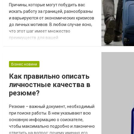
Причины, которые могут побудить вас
искать работу за границей, разнообразны
и варьируются от экономических кризисов
до личных мотивов. В любом случае ясно,
что этот шаг имеет множество
преимуществ для вашей
профессиональной карьеры. Хотите знать,
что они из себя представляют? а) Большие
возможности продвижения: Когда
местный или национальный сектор не
Бізнес новини
предлагает много возможностей для
Как правильно описать
продвижения, решением может быть
личностные качества в
переезд в другую страну. Например, с 20...
резюме?
Резюме – важный документ, необходимый
при поиске работы. В нем указывают всю
основную информацию о соискателе,
чтобы максимально подробно и лаконично
ответить на вопрос: почему именно его