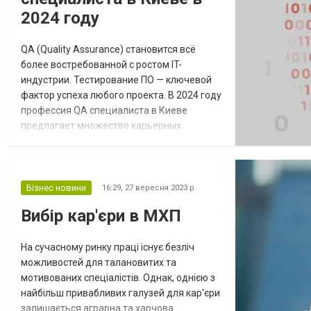
2024 году
QA (Quality Assurance) становится всё
более востребованной с ростом IT-
индустрии. Тестирование ПО — ключевой
фактор успеха любого проекта. В 2024 году
профессия QA специалиста в Киеве
предлагает множество карьерных
возможностей. Востребованность QA
специалистов в Киеве Киев стал важным
IT-хабом Восточной Европы. Многие
международные компании открывают
Бізнес новини
16:29,
27 вересня 2023 р.
здесь офисы, создавая рабочие места для
Вибір кар'єри в МХП
QA инженеров. Основные причины роста
спроса: Развитие аутсорсинга...
На сучасному ринку праці існує безліч
можливостей для талановитих та
мотивованих спеціалістів. Однак, однією з
найбільш привабливих галузей для кар'єри
залишається аграрна та харчова