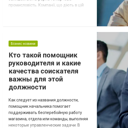
промисловість. Компанії, що діють в цій
галузі, можуть надати неймовірні
можливості для розвитку кар'єри, і однією з
найбільш вражаючою серед них є МХП -
міжнародна компанія у сфері харчових та
агротехнологій. Давайте розглянемо у цій
статті, чому вибір вакансії МХП може бути...
Бізнес новини
Кто такой помощник
руководителя и какие
качества соискателя
важны для этой
должности
Как следует из названия должности,
помощник начальника помогает
поддерживать бесперебойную работу
магазина, отдела или команды, выполняя
некоторые управленческие задачи. В