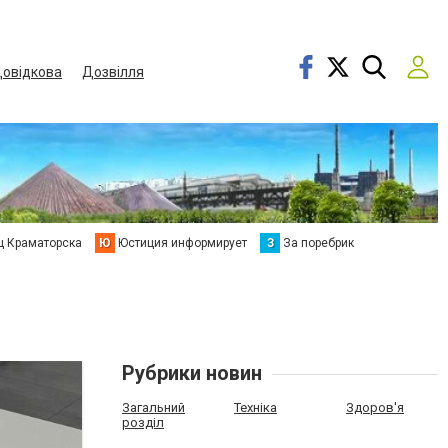
овідкова
Дозвілля
ц Краматорска
Ю
Юстиция информирует
З
За поребрик
Рубрики новин
Загальний
Техніка
Здоров'я
розділ