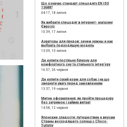
Що означає стандарт спецодягу EN ISO
13688?
04:17,
18 липня
Як вибрати спецодяг в інтернет- магазині
Єврозіз
10:39,
17 липня
Аэраторы для прудов: зачем нужны и как
выбрать подходящую модель
13:09,
10 липня
Де купити постільну білизну для
комфортного сну та стильного інтер’єру
16:57,
26 червня
Де купити сухий корм для собак і на що
звернути увагу перед замовленням
13:37,
19 червня
Митне оформлення: як пройти процедуру
без затримок і зайвих витрат
14:58,
12 червня
Японские сладости: путешествие к вкусам
Страны восходящего солнца с Choco-
Yummy