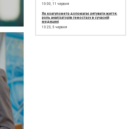
10:00,
11 червня
Як коагулометр допомагає рятувати життя:
роль аналізаторів гемостазу в сучасній
медицині
13:23,
5 червня