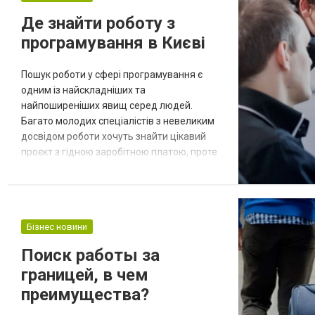
а также тот, кто понимает потребности
Де знайти роботу з
разработчиков, QA-специалистов и
програмування в Києві
менеджеров. В нынешних условиях работ...
Пошук роботи у сфері програмування є
одним із найскладніших та
найпоширеніших явищ серед людей.
Багато молодих спеціалістів з невеликим
досвідом роботи хочуть знайти цікавий
проєкт з гідною заробітною платою, проте
процес може тривати місяцями. Тому є
спеціальні платформи, які пропонують
роботу виключно у цій сфері. Розглянути
вакансії tamga можна на сайті компанії:
Бізнес новини
щомісяця тут з’являються десятки нових
та перспективних вакансій. Які пропозиції є
Поиск работы за
на плат...
границей, в чем
преимущества?