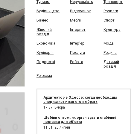
Туризм
Нерухомість
Транспорт
Будівництво
Відпочинок
Розваги
Бізнес
Меблі
Спорт
Жіночий
Інтернет
Культура
розділ
Економіка
Інтер'єр
Мода
Кулінарія
Послуги
Родина
Подорожі
Робота
Дитячий
розділ
Реклама
Архитектор в Одессе: когда необходим
специалист и как его выбрать
17:37,
Вчора
Щебінь оптом: як організувати стабільні
поставки для об’єкта
11:51,
20 липня