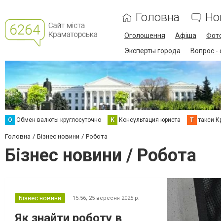
Головна
Но
Оголошення
Афіша
Фот
Эксперты города
Вопрос -
О
Обмен валюты круглосуточно
К
Консультация юриста
Т
такси К
Головна
Бізнес новини
Робота
Бізнес новини / Робота
Бізнес новини
15:56,
25 вересня 2025 р.
Як знайти роботу в