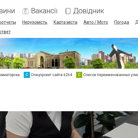
вини
Вакансії
Довідник
оотчеты
Нерухомість
Карта міста
Авто / Мото
Погода
Д
 ответ
раматорска
С
Спецпроект сайта 6264
С
Список переименованных ули