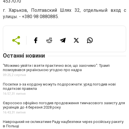
4537070
г. Харьков, Полтавский Шлях 32, отдельный вход с
улицы. - +380 98 0880885.
Останні новини
"Можемо увійти і взяти практично все, що захочемо": Трамп
похизувався українською угодою про надра
09:25,
2 серпня
Посилки з-за кордону можуть подорожчати: уряд погодив нові
податкові правила
16:57,
31 липня
Євросоюз офіційно погодив продовження тимчасового захисту для
українців до 4 березня 2028 року
16:43,
31 липня
Навроцький не скликатиме Раду нацбезпеки через російську ракету
в Польщі