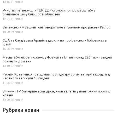
13:16,
31 липня
«Чистий четвер» для ТЦК: ДБР оголосило про масштабну
спецоперацію у більшості областей
12:24,
31 липня
Зеленський у Вашингтоні говоритиме з Трампом про ракети Patriot
18:00,
29 липня
США та Саудівська Аравія вдарили по проіранських бойовиках в
Іраку
16:26,
29 липня
Масштабні лісові пожежі: у Франції та Іспанії понад 220 тисяч людей
покинули домівки
13:10,
27 липня
Руслан Кравченко повідомив про підозру організатору заходу, під
час якого загинули 10 людей
11:25,
27 липня
В Румунії F-16 вперше збив дрон, який залетів у повітряний простір
країни
13:00,
25 липня
Рубрики новин