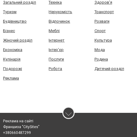
Загальний розділ
Техніка
Здоров'я
Туризм
Нерухомість
Транспорт
Будівництво
Відпочинок
Розваги
Бізнес
Меблі
Спорт
Жіночий розділ
Інтернет
Культура
Економіка
Інтер'єр
Мода
Кулінарія
Послуги
Родина
Подорожі
Робота
Дитячий розділ
Реклама
Реклама на сайті
Франшиза "CitySites"
+380660487299