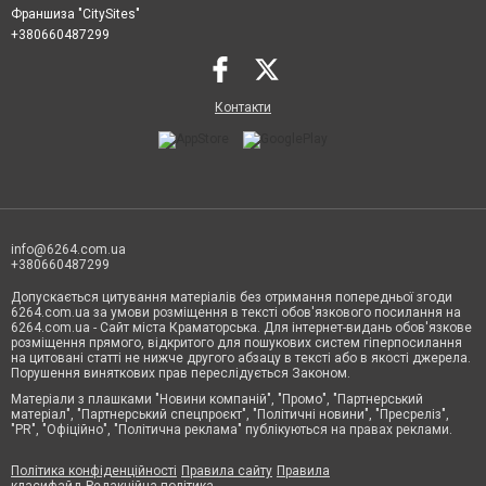
Франшиза "CitySites"
+380660487299
Контакти
info@6264.com.ua
+380660487299
Допускається цитування матеріалів без отримання попередньої згоди
6264.com.ua за умови розміщення в тексті обов'язкового посилання на
6264.com.ua - Сайт міста Краматорська. Для інтернет-видань обов'язкове
розміщення прямого, відкритого для пошукових систем гіперпосилання
на цитовані статті не нижче другого абзацу в тексті або в якості джерела.
Порушення виняткових прав переслідується Законом.
Матеріали з плашками "Новини компаній", "Промо", "Партнерський
матеріал", "Партнерський спецпроєкт", "Політичні новини", "Пресреліз",
"PR", "Офіційно", "Політична реклама" публікуються на правах реклами.
Політика конфіденційності
Правила сайту
Правила