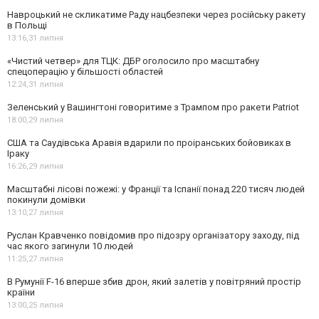
Навроцький не скликатиме Раду нацбезпеки через російську ракету
в Польщі
13:16,
31 липня
«Чистий четвер» для ТЦК: ДБР оголосило про масштабну
спецоперацію у більшості областей
12:24,
31 липня
Зеленський у Вашингтоні говоритиме з Трампом про ракети Patriot
18:00,
29 липня
США та Саудівська Аравія вдарили по проіранських бойовиках в
Іраку
16:26,
29 липня
Масштабні лісові пожежі: у Франції та Іспанії понад 220 тисяч людей
покинули домівки
13:10,
27 липня
Руслан Кравченко повідомив про підозру організатору заходу, під
час якого загинули 10 людей
11:25,
27 липня
В Румунії F-16 вперше збив дрон, який залетів у повітряний простір
країни
13:00,
25 липня