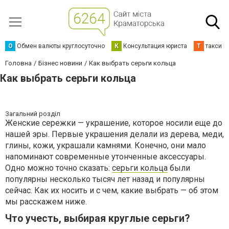
О
Обмен валюты круглосуточно
К
Консультация юриста
Т
такси К
Головна
Бізнес новини
Как выбрать серьги кольца
Как выбрать серьги кольца
Загальний розділ
Женские сережки — украшение, которое носили еще до
нашей эры. Первые украшения делали из дерева, меди,
глины, кожи, украшали камнями. Конечно, они мало
напоминают современные утонченные аксессуары.
Одно можно точно сказать:
серьги кольца
были
популярны несколько тысяч лет назад и популярны
сейчас. Как их носить и с чем, какие выбрать — об этом
мы расскажем ниже.
Что учесть, выбирая круглые серьги?