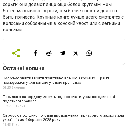
серьги: они делают лицо еще более круглым. Чем
более массивные серьги, тем более простой должна
быть прическа. Крупные конго лучше всего смотрятся с
волосами собранными в конский хвост или с легкими
волнами.
Останні новини
"Можемо увійти і взяти практично все, що захочемо": Трамп
похизувався українською угодою про надра
09:25,
2 серпня
Посилки з-за кордону можуть подорожчати: уряд погодив нові
податкові правила
16:57,
31 липня
Євросоюз офіційно погодив продовження тимчасового захисту для
українців до 4 березня 2028 року
16:43,
31 липня