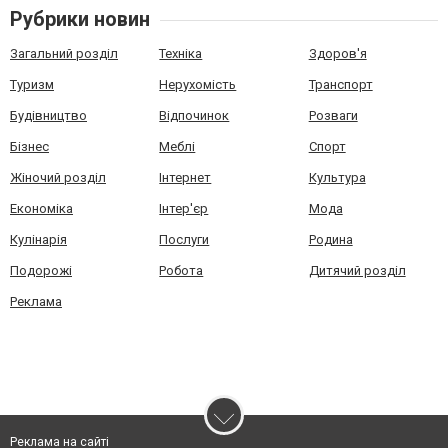
Рубрики новин
Загальний розділ
Техніка
Здоров'я
Туризм
Нерухомість
Транспорт
Будівництво
Відпочинок
Розваги
Бізнес
Меблі
Спорт
Жіночий розділ
Інтернет
Культура
Економіка
Інтер'єр
Мода
Кулінарія
Послуги
Родина
Подорожі
Робота
Дитячий розділ
Реклама
Реклама на сайті