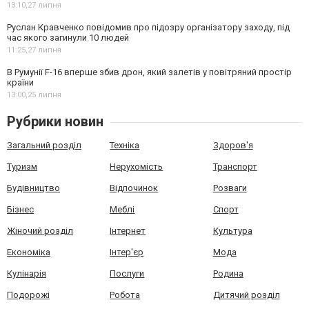
13:10,
27 липня
Руслан Кравченко повідомив про підозру організатору заходу, під
час якого загинули 10 людей
11:25,
27 липня
В Румунії F-16 вперше збив дрон, який залетів у повітряний простір
країни
13:00,
25 липня
Рубрики новин
Загальний розділ
Техніка
Здоров'я
Туризм
Нерухомість
Транспорт
Будівництво
Відпочинок
Розваги
Бізнес
Меблі
Спорт
Жіночий розділ
Інтернет
Культура
Економіка
Інтер'єр
Мода
Кулінарія
Послуги
Родина
Подорожі
Робота
Дитячий розділ