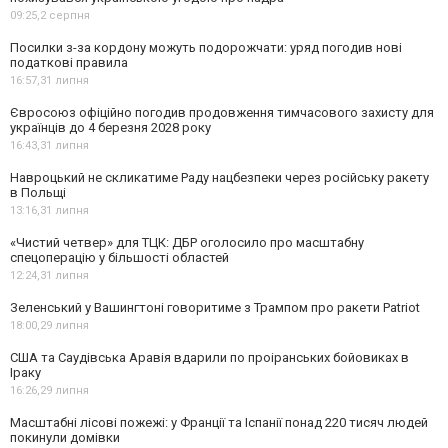
09:25,
2 серпня
Посилки з-за кордону можуть подорожчати: уряд погодив нові
податкові правила
16:57,
31 липня
Євросоюз офіційно погодив продовження тимчасового захисту для
українців до 4 березня 2028 року
16:43,
31 липня
Навроцький не скликатиме Раду нацбезпеки через російську ракету
в Польщі
13:16,
31 липня
«Чистий четвер» для ТЦК: ДБР оголосило про масштабну
спецоперацію у більшості областей
12:24,
31 липня
Зеленський у Вашингтоні говоритиме з Трампом про ракети Patriot
18:00,
29 липня
США та Саудівська Аравія вдарили по проіранських бойовиках в
Іраку
16:26,
29 липня
Масштабні лісові пожежі: у Франції та Іспанії понад 220 тисяч людей
покинули домівки