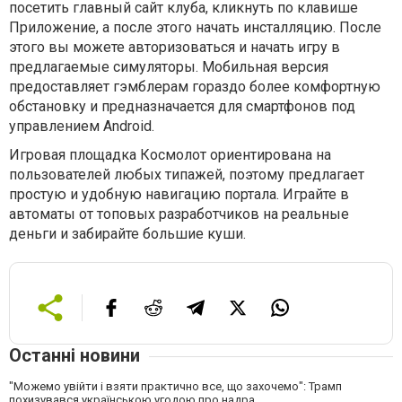
посетить главный сайт клуба, кликнуть по клавише
Приложение, а после этого начать инсталляцию. После
этого вы можете авторизоваться и начать игру в
предлагаемые симуляторы. Мобильная версия
предоставляет гэмблерам гораздо более комфортную
обстановку и предназначается для смартфонов под
управлением Android.
Игровая площадка Космолот ориентирована на
пользователей любых типажей, поэтому предлагает
простую и удобную навигацию портала. Играйте в
автоматы от топовых разработчиков на реальные
деньги и забирайте большие куши.
Останні новини
"Можемо увійти і взяти практично все, що захочемо": Трамп
похизувався українською угодою про надра